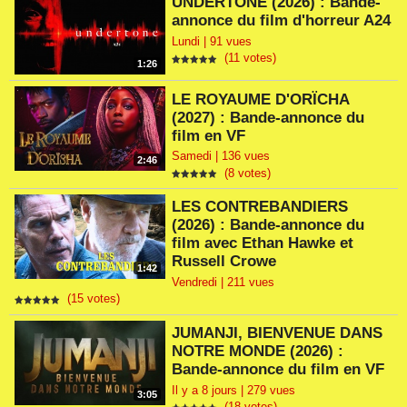
UNDERTONE (2026) : Bande-
annonce du film d'horreur A24
Lundi | 91 vues
(11 votes)
1:26
LE ROYAUME D'ORÏCHA
(2027) : Bande-annonce du
film en VF
Samedi | 136 vues
2:46
(8 votes)
LES CONTREBANDIERS
(2026) : Bande-annonce du
film avec Ethan Hawke et
Russell Crowe
1:42
Vendredi | 211 vues
(15 votes)
JUMANJI, BIENVENUE DANS
NOTRE MONDE (2026) :
Bande-annonce du film en VF
Il y a 8 jours | 279 vues
3:05
(18 votes)