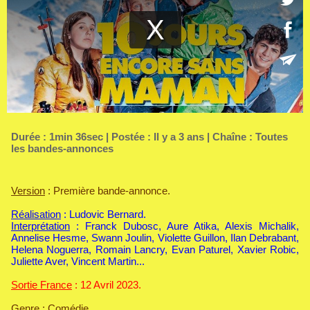
Durée : 1min 36sec | Postée : Il y a 3 ans | Chaîne :
Toutes
les bandes-annonces
Version
: Première bande-annonce.
Réalisation
: Ludovic Bernard.
Interprétation
: Franck Dubosc, Aure Atika, Alexis Michalik,
Annelise Hesme, Swann Joulin, Violette Guillon, Ilan Debrabant,
Helena Noguerra, Romain Lancry, Evan Paturel, Xavier Robic,
Juliette Aver, Vincent Martin...
Sortie France
: 12 Avril 2023.
Genre
: Comédie.