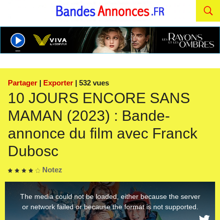
Partager
|
Exporter
| 532 vues
10 JOURS ENCORE SANS
MAMAN (2023) : Bande-
annonce du film avec Franck
Dubosc
Notez