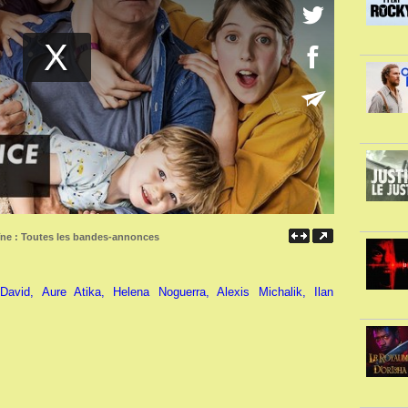
îne :
Toutes les bandes-annonces
vid, Aure Atika, Helena Noguerra, Alexis Michalik, Ilan