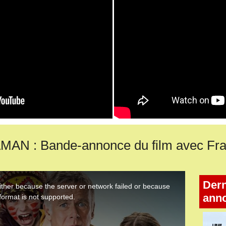
N : Bande-annonce du film avec Fr
Dern
ann