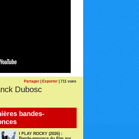
Partager
|
Exporter
| 711 vues
anck Dubosc
ières bandes-
onces
I PLAY ROCKY (2026) :
Bande-annonce du film sur