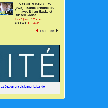
LES CONTREBANDIERS
(2026) : Bande-annonce du
film avec Ethan Hawke et
1:42
Russell Crowe
Il y a 8 jours | 230 vues
(15 votes)
1 sur 1059
ez également visionner la bande-