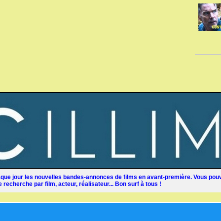
ue jour les nouvelles bandes-annonces de films en avant-première. Vous pouv
recherche par film, acteur, réalisateur... Bon surf à tous !