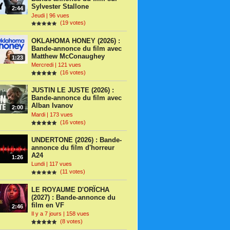
Sylvester Stallone
2:44
Jeudi | 96 vues
(19 votes)
OKLAHOMA HONEY (2026) :
Bande-annonce du film avec
Matthew McConaughey
1:23
Mercredi | 121 vues
(16 votes)
JUSTIN LE JUSTE (2026) :
Bande-annonce du film avec
Alban Ivanov
2:00
Mardi | 173 vues
(16 votes)
UNDERTONE (2026) : Bande-
annonce du film d'horreur
A24
1:26
Lundi | 117 vues
(11 votes)
LE ROYAUME D'ORÏCHA
(2027) : Bande-annonce du
film en VF
2:46
Il y a 7 jours | 158 vues
(8 votes)