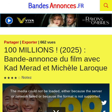
Partager
|
Exporter
| 662 vues
100 MILLIONS ! (2025) :
Bande-annonce du film avec
Kad Merad et Michèle Laroque
Notez