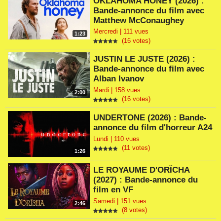
OKLAHOMA HONEY (2026) :
Bande-annonce du film avec
Matthew McConaughey
Mercredi | 111 vues
1:23
(16 votes)
JUSTIN LE JUSTE (2026) :
Bande-annonce du film avec
Alban Ivanov
Mardi | 158 vues
2:00
(16 votes)
UNDERTONE (2026) : Bande-
annonce du film d'horreur A24
Lundi | 110 vues
(11 votes)
1:26
LE ROYAUME D'ORÏCHA
(2027) : Bande-annonce du
film en VF
Samedi | 151 vues
2:46
(8 votes)