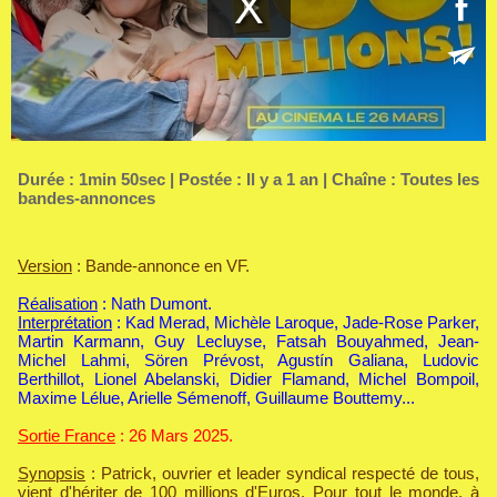
Durée : 1min 50sec | Postée : Il y a 1 an | Chaîne :
Toutes les
bandes-annonces
Version
: Bande-annonce en VF.
Réalisation
: Nath Dumont.
Interprétation
: Kad Merad, Michèle Laroque, Jade-Rose Parker,
Martin Karmann, Guy Lecluyse, Fatsah Bouyahmed, Jean-
Michel Lahmi, Sören Prévost, Agustín Galiana, Ludovic
Berthillot, Lionel Abelanski, Didier Flamand, Michel Bompoil,
Maxime Lélue, Arielle Sémenoff, Guillaume Bouttemy...
Sortie France
: 26 Mars 2025.
Synopsis
: Patrick, ouvrier et leader syndical respecté de tous,
vient d'hériter de 100 millions d'Euros. Pour tout le monde, à