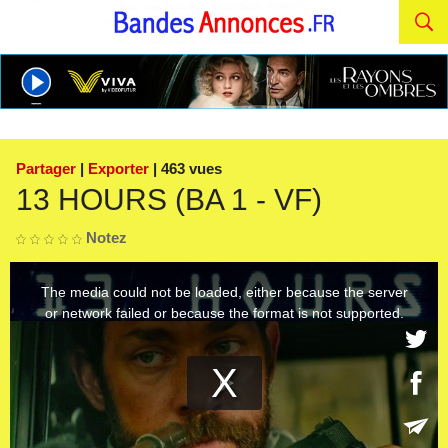
Partager
|
Exporter
| 463 vues
13 HOURS (BA 1 - VF)
Notez