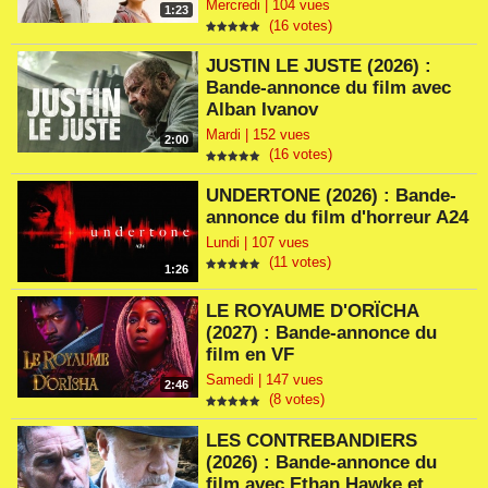
Mercredi | 104 vues
1:23
(16 votes)
JUSTIN LE JUSTE (2026) :
Bande-annonce du film avec
Alban Ivanov
Mardi | 152 vues
2:00
(16 votes)
UNDERTONE (2026) : Bande-
annonce du film d'horreur A24
Lundi | 107 vues
(11 votes)
1:26
LE ROYAUME D'ORÏCHA
(2027) : Bande-annonce du
film en VF
Samedi | 147 vues
2:46
(8 votes)
LES CONTREBANDIERS
(2026) : Bande-annonce du
film avec Ethan Hawke et