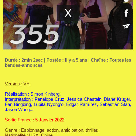
Durée : 2min 2sec | Postée : Il y a 5 ans | Chaîne :
Toutes les
bandes-annonces
Version
: VF.
Réalisation
: Simon Kinberg.
Interprétation
: Penélope Cruz, Jessica Chastain, Diane Kruger,
Fan Bingbing, Lupita Nyong'o, Édgar Ramírez, Sebastian Stan,
Jason Wong...
Sortie France
: 5 Janvier 2022.
Genre
: Espionnage, action, anticipation, thriller.
Nationalité
: USA, Chine.