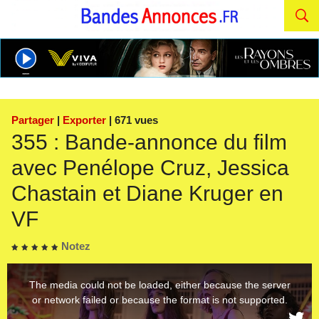
Partager
|
Exporter
| 671 vues
355 : Bande-annonce du film
avec Penélope Cruz, Jessica
Chastain et Diane Kruger en
VF
Notez