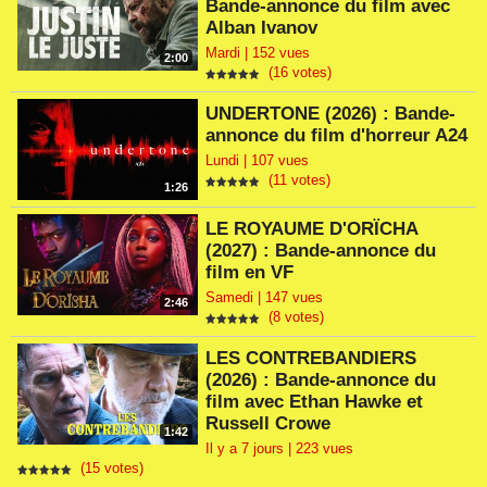
Bande-annonce du film avec
Alban Ivanov
Mardi | 152 vues
2:00
(16 votes)
UNDERTONE (2026) : Bande-
annonce du film d'horreur A24
Lundi | 107 vues
(11 votes)
1:26
LE ROYAUME D'ORÏCHA
(2027) : Bande-annonce du
film en VF
Samedi | 147 vues
2:46
(8 votes)
LES CONTREBANDIERS
(2026) : Bande-annonce du
film avec Ethan Hawke et
Russell Crowe
1:42
Il y a 7 jours | 223 vues
(15 votes)