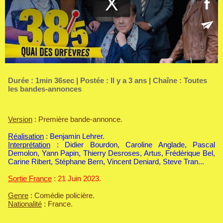
Durée : 1min 36sec | Postée : Il y a 3 ans | Chaîne :
Toutes
les bandes-annonces
Version
: Première bande-annonce.
Réalisation
: Benjamin Lehrer.
Interprétation
: Didier Bourdon, Caroline Anglade, Pascal
Demolon, Yann Papin, Thierry Desroses, Artus, Frédérique Bel,
Carine Ribert, Stéphane Bern, Vincent Deniard, Steve Tran...
Sortie France
: 21 Juin 2023.
Genre
: Comédie policière.
Nationalité
: France.