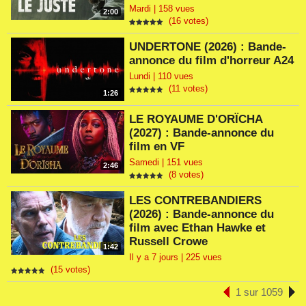
Mardi | 158 vues
2:00
(16 votes)
UNDERTONE (2026) : Bande-
annonce du film d'horreur A24
Lundi | 110 vues
(11 votes)
1:26
LE ROYAUME D'ORÏCHA
(2027) : Bande-annonce du
film en VF
Samedi | 151 vues
2:46
(8 votes)
LES CONTREBANDIERS
(2026) : Bande-annonce du
film avec Ethan Hawke et
Russell Crowe
1:42
Il y a 7 jours | 225 vues
(15 votes)
1 sur 1059