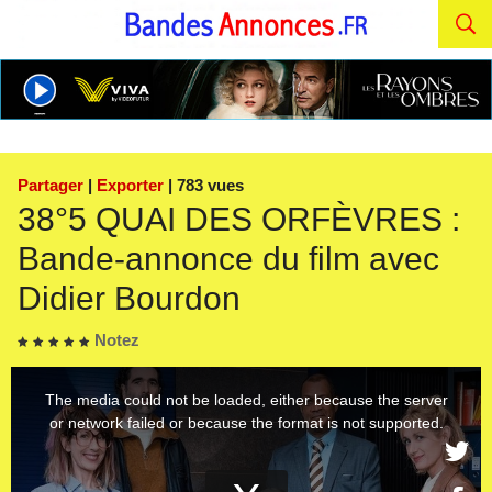
Partager
|
Exporter
| 783 vues
38°5 QUAI DES ORFÈVRES :
Bande-annonce du film avec
Didier Bourdon
Notez