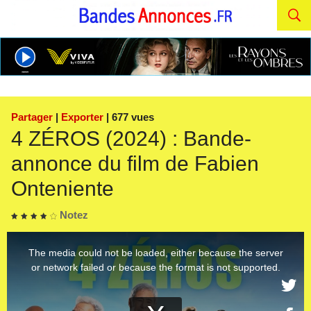
Partager
|
Exporter
| 677 vues
4 ZÉROS (2024) : Bande-
annonce du film de Fabien
Onteniente
Notez