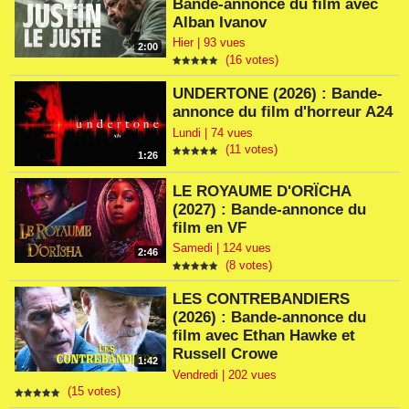
Bande-annonce du film avec
Alban Ivanov
Hier | 93 vues
2:00
(16 votes)
UNDERTONE (2026) : Bande-
annonce du film d'horreur A24
Lundi | 74 vues
(11 votes)
1:26
LE ROYAUME D'ORÏCHA
(2027) : Bande-annonce du
film en VF
Samedi | 124 vues
2:46
(8 votes)
LES CONTREBANDIERS
(2026) : Bande-annonce du
film avec Ethan Hawke et
Russell Crowe
1:42
Vendredi | 202 vues
(15 votes)