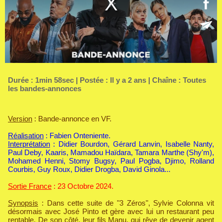
Durée : 1min 58sec | Postée : Il y a 2 ans | Chaîne :
Toutes
les bandes-annonces
Version
: Bande-annonce en VF.
Réalisation
: Fabien Onteniente.
Interprétation
: Didier Bourdon, Gérard Lanvin, Isabelle Nanty,
Paul Deby, Kaaris, Mamadou Haïdara, Tamara Marthe (Shy'm),
Mohamed Henni, Stomy Bugsy, Paul Pogba, Djimo, Rolland
Courbis, Guy Roux, Didier Drogba, David Ginola...
Sortie France
: 23 Octobre 2024.
Synopsis
: Dans cette suite de "3 Zéros", Sylvie Colonna vit
désormais avec José Pinto et gère avec lui un restaurant peu
rentable. De son côté, leur fils Manu, qui rêve de devenir agent