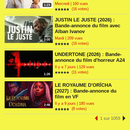
Mercredi | 160 vues
1:23
(16 votes)
JUSTIN LE JUSTE (2026) :
Bande-annonce du film avec
Alban Ivanov
Mardi | 209 vues
2:00
(16 votes)
UNDERTONE (2026) : Bande-
annonce du film d'horreur A24
Il y a 7 jours | 129 vues
(11 votes)
1:26
LE ROYAUME D'ORÏCHA
(2027) : Bande-annonce du
film en VF
Il y a 9 jours | 180 vues
2:46
(8 votes)
1 sur 1059