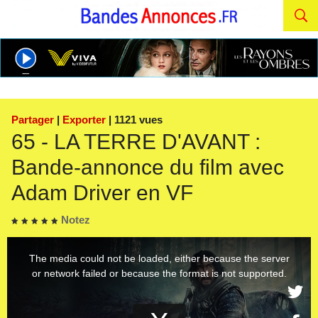
Partager
|
Exporter
| 1121 vues
65 - LA TERRE D'AVANT :
Bande-annonce du film avec
Adam Driver en VF
Notez