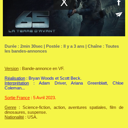
Durée : 2min 30sec | Postée : Il y a 3 ans | Chaîne :
Toutes
les bandes-annonces
Version
: Bande-annonce en VF.
Réalisation
: Bryan Woods et Scott Beck.
Interprétation
: Adam Driver, Ariana Greenblatt, Chloe
Coleman...
Sortie France
: 5 Avril 2023.
Genre
: Science-fiction, action, aventures spatiales, film de
dinosaures, suspense.
Nationalité
: USA.