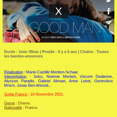
Durée : 1min 39sec | Postée : Il y a 5 ans | Chaîne :
Toutes
les bandes-annonces
Réalisation
: Marie-Castille Mention-Schaar.
Interprétation
: Soko, Noémie Merlant, Vincent Dedienne,
Alysson Paradis, Gabriel Almaer, Anne Loiret, Geneviève
Mnich, Jonas Ben Ahmed...
Sortie France
: 10 Novembre 2021.
Genre
: Drame.
Nationalité
: France.