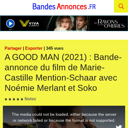
Partager
|
Exporter
| 345 vues
A GOOD MAN (2021) : Bande-
annonce du film de Marie-
Castille Mention-Schaar avec
Noémie Merlant et Soko
Notez