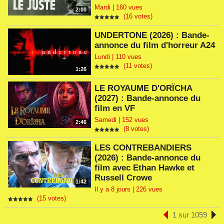
Mardi | 160 vues
2:00
(16 votes)
UNDERTONE (2026) : Bande-
annonce du film d'horreur A24
Lundi | 110 vues
(11 votes)
1:26
LE ROYAUME D'ORÏCHA
(2027) : Bande-annonce du
film en VF
Samedi | 152 vues
2:46
(8 votes)
LES CONTREBANDIERS
(2026) : Bande-annonce du
film avec Ethan Hawke et
Russell Crowe
1:42
Il y a 8 jours | 226 vues
(15 votes)
1 sur 1059