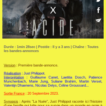
Durée : 1min 28sec | Postée : Il y a 3 ans | Chaîne :
Toutes
les bandes-annonces
Version
: Première bande-annonce.
Réalisation
: Just Philippot.
Interprétation
: Guillaume Canet, Laetitia Dosch, Patience
Munchenbach, Marie Jung, Suliane Brahim, Martin Verset,
Valentijn Dhaenens, Nicolas Delys, Céline Groussard...
Sortie France
: 20 Septembre 2023.
Synopsis
: Après "La Nuée", Just Philippot raconte ici l'histoire
d'une famille qui lutte pour sa survie dans un monde en proie à