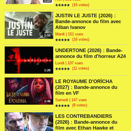
1:23
(16 votes)
JUSTIN LE JUSTE (2026) :
Bande-annonce du film avec
Alban Ivanov
Mardi | 151 vues
2:00
(16 votes)
UNDERTONE (2026) : Bande-
annonce du film d'horreur A24
Lundi | 107 vues
(11 votes)
1:26
LE ROYAUME D'ORÏCHA
(2027) : Bande-annonce du
film en VF
Samedi | 147 vues
2:46
(8 votes)
LES CONTREBANDIERS
(2026) : Bande-annonce du
film avec Ethan Hawke et