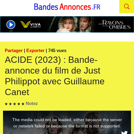
Partager
|
Exporter
| 745 vues
ACIDE (2023) : Bande-
annonce du film de Just
Philippot avec Guillaume
Canet
Notez