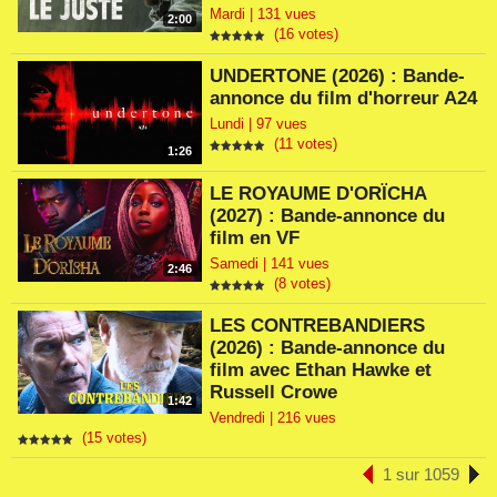
Mardi | 131 vues
2:00
(16 votes)
UNDERTONE (2026) : Bande-
annonce du film d'horreur A24
Lundi | 97 vues
(11 votes)
1:26
LE ROYAUME D'ORÏCHA
(2027) : Bande-annonce du
film en VF
Samedi | 141 vues
2:46
(8 votes)
LES CONTREBANDIERS
(2026) : Bande-annonce du
film avec Ethan Hawke et
Russell Crowe
1:42
Vendredi | 216 vues
(15 votes)
1 sur 1059