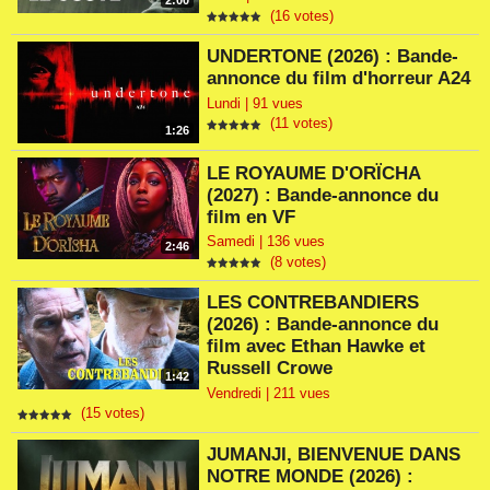
2:00
(16 votes)
UNDERTONE (2026) : Bande-
annonce du film d'horreur A24
Lundi | 91 vues
(11 votes)
1:26
LE ROYAUME D'ORÏCHA
(2027) : Bande-annonce du
film en VF
Samedi | 136 vues
2:46
(8 votes)
LES CONTREBANDIERS
(2026) : Bande-annonce du
film avec Ethan Hawke et
Russell Crowe
1:42
Vendredi | 211 vues
(15 votes)
JUMANJI, BIENVENUE DANS
NOTRE MONDE (2026) :