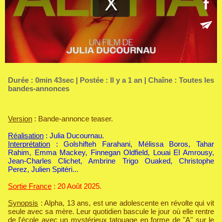
Durée : 0min 43sec | Postée : Il y a 1 an | Chaîne :
Toutes les
bandes-annonces
Version
: Bande-annonce teaser.
Réalisation
: Julia Ducournau.
Interprétation
: Golshifteh Farahani, Mélissa Boros, Tahar
Rahim, Emma Mackey, Finnegan Oldfield, Louai El Amrousy,
Jean-Charles Clichet, Ambrine Trigo Ouaked, Christophe
Perez, Julien Spitéri...
Sortie France
: 20 Août 2025.
Synopsis
: Alpha, 13 ans, est une adolescente en révolte qui vit
seule avec sa mère. Leur quotidien bascule le jour où elle rentre
de l'école avec un mystérieux tatouage en forme de "A" sur le