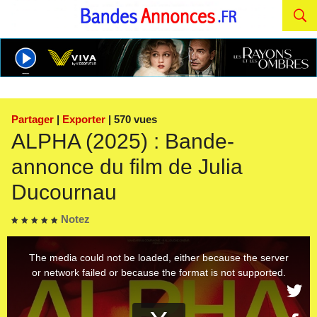
Partager
|
Exporter
| 570 vues
ALPHA (2025) : Bande-
annonce du film de Julia
Ducournau
Notez