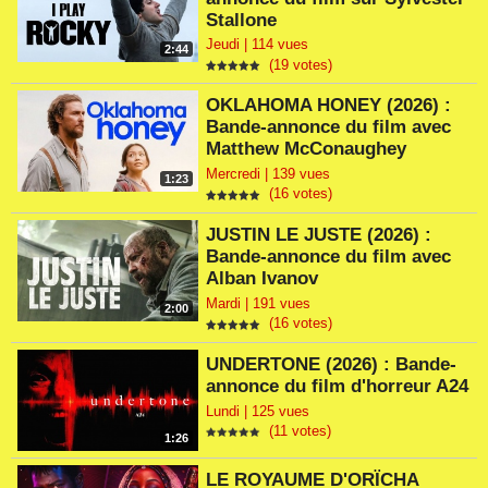
Stallone
Jeudi | 114 vues
2:44
(19 votes)
OKLAHOMA HONEY (2026) :
Bande-annonce du film avec
Matthew McConaughey
Mercredi | 139 vues
1:23
(16 votes)
JUSTIN LE JUSTE (2026) :
Bande-annonce du film avec
Alban Ivanov
Mardi | 191 vues
2:00
(16 votes)
UNDERTONE (2026) : Bande-
annonce du film d'horreur A24
Lundi | 125 vues
(11 votes)
1:26
LE ROYAUME D'ORÏCHA