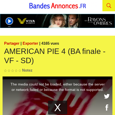
Partager
|
Exporter
| 4165 vues
AMERICAN PIE 4 (BA finale -
VF - SD)
Notez