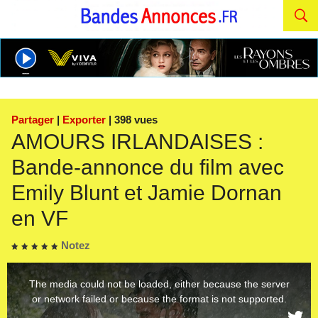
Partager
|
Exporter
| 398 vues
AMOURS IRLANDAISES :
Bande-annonce du film avec
Emily Blunt et Jamie Dornan
en VF
Notez