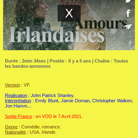
Durée : 2min 34sec | Postée : Il y a 5 ans | Chaîne :
Toutes
les bandes-annonces
Version
: VF.
Réalisation
: John Patrick Shanley.
Interprétation
: Emily Blunt, Jamie Dornan, Christopher Walken,
Jon Hamm...
Sortie France
: en VOD le 7 Avril 2021.
Genre
: Comédie, romance.
Nationalité
: USA, Irlande.