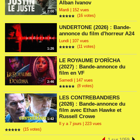
Alban Ivanov
Mardi | 152 vues
2:00
(16 votes)
UNDERTONE (2026) : Bande-
annonce du film d'horreur A24
Lundi | 107 vues
(11 votes)
1:26
LE ROYAUME D'ORÏCHA
(2027) : Bande-annonce du
film en VF
Samedi | 147 vues
2:46
(8 votes)
LES CONTREBANDIERS
(2026) : Bande-annonce du
film avec Ethan Hawke et
Russell Crowe
1:42
Il y a 7 jours | 223 vues
(15 votes)
1 sur 1059