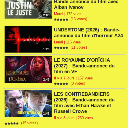
Bande-annonce du film avec
Alban Ivanov
Mardi | 172 vues
2:00
(16 votes)
UNDERTONE (2026) : Bande-
annonce du film d'horreur A24
Lundi | 116 vues
(11 votes)
1:26
LE ROYAUME D'ORÏCHA
(2027) : Bande-annonce du
film en VF
Il y a 7 jours | 157 vues
2:46
(8 votes)
LES CONTREBANDIERS
(2026) : Bande-annonce du
film avec Ethan Hawke et
Russell Crowe
1:42
Il y a 8 jours | 230 vues
(15 votes)