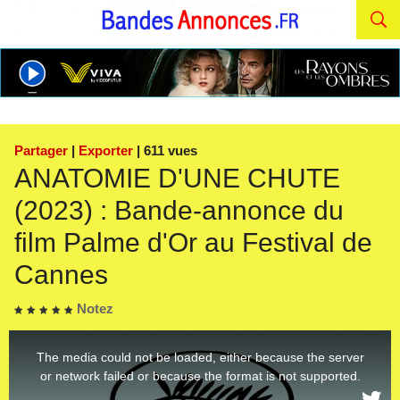
Partager
|
Exporter
| 611 vues
ANATOMIE D'UNE CHUTE
(2023) : Bande-annonce du
film Palme d'Or au Festival de
Cannes
Notez