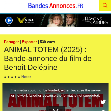
Partager
|
Exporter
| 539 vues
ANIMAL TOTEM (2025) :
Bande-annonce du film de
Benoît Delépine
Notez