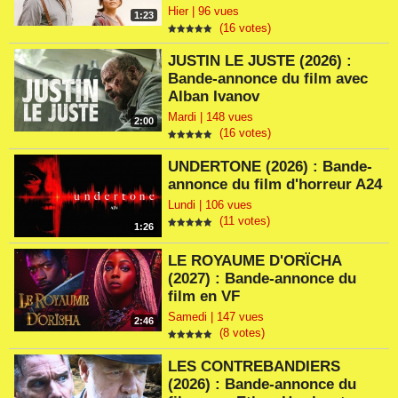
Hier | 96 vues
1:23
(16 votes)
JUSTIN LE JUSTE (2026) :
Bande-annonce du film avec
Alban Ivanov
Mardi | 148 vues
2:00
(16 votes)
UNDERTONE (2026) : Bande-
annonce du film d'horreur A24
Lundi | 106 vues
(11 votes)
1:26
LE ROYAUME D'ORÏCHA
(2027) : Bande-annonce du
film en VF
Samedi | 147 vues
2:46
(8 votes)
LES CONTREBANDIERS
(2026) : Bande-annonce du