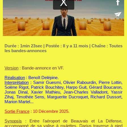
Durée : 1min 23sec | Postée : Il y a 11 mois | Chaîne :
Toutes
les bandes-annonces
Version
: Bande-annonce en VF.
Réalisation
: Benoît Delépine.
Interprétation
: Samir Guesmi, Olivier Rabourdin, Pierre Lottin,
Solène Rigot, Patrick Bouchitey, Harpo Guit, Gérard Boucaron,
Jonas Dinal, Xavier Mathieu, Jean-Charles Valladont, Yassir
Zihaj, Timothée Sens, Marguerite Ducroquet, Richard Dussort,
Marion Martel...
Sortie France
: 10 Décembre 2025.
Synopsis
: Entre l'aéroport de Beauvais et La Défense,
accompagné de sa valise à roulettes, Darius traverse à pied