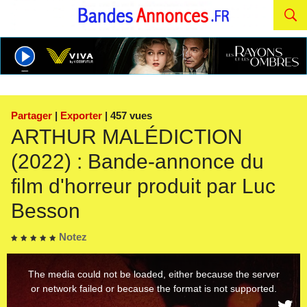
Partager
|
Exporter
| 457 vues
ARTHUR MALÉDICTION
(2022) : Bande-annonce du
film d'horreur produit par Luc
Besson
Notez