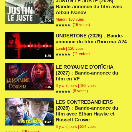
JUSTIN LE JUSTE (2026) :
Bande-annonce du film avec
Alban Ivanov
Mardi | 183 vues
2:00
(16 votes)
UNDERTONE (2026) : Bande-
annonce du film d'horreur A24
Lundi | 120 vues
(11 votes)
1:26
LE ROYAUME D'ORÏCHA
(2027) : Bande-annonce du
film en VF
Il y a 7 jours | 163 vues
2:46
(8 votes)
LES CONTREBANDIERS
(2026) : Bande-annonce du
film avec Ethan Hawke et
Russell Crowe
1:42
Il y a 8 jours | 234 vues
(15 votes)