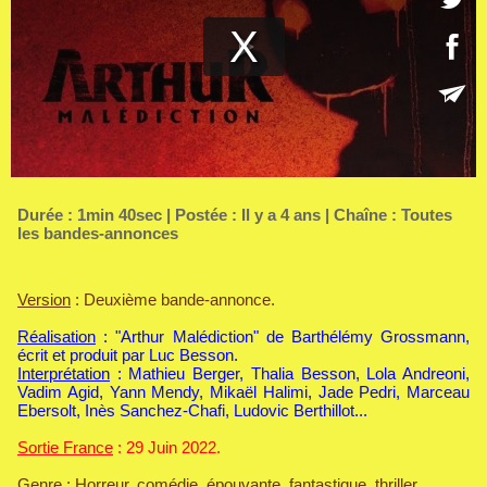
Durée : 1min 40sec | Postée : Il y a 4 ans | Chaîne :
Toutes
les bandes-annonces
Version
: Deuxième bande-annonce.
Réalisation
: "Arthur Malédiction" de Barthélémy Grossmann,
écrit et produit par Luc Besson.
Interprétation
: Mathieu Berger, Thalia Besson, Lola Andreoni,
Vadim Agid, Yann Mendy, Mikaël Halimi, Jade Pedri, Marceau
Ebersolt, Inès Sanchez-Chafi, Ludovic Berthillot...
Sortie France
: 29 Juin 2022.
Genre
: Horreur, comédie, épouvante, fantastique, thriller.