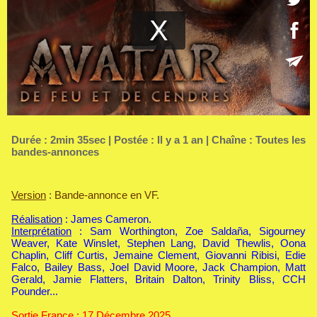
Durée : 2min 35sec | Postée : Il y a 1 an | Chaîne :
Toutes les
bandes-annonces
Version
: Bande-annonce en VF.
Réalisation
: James Cameron.
Interprétation
: Sam Worthington, Zoe Saldaña, Sigourney
Weaver, Kate Winslet, Stephen Lang, David Thewlis, Oona
Chaplin, Cliff Curtis, Jemaine Clement, Giovanni Ribisi, Edie
Falco, Bailey Bass, Joel David Moore, Jack Champion, Matt
Gerald, Jamie Flatters, Britain Dalton, Trinity Bliss, CCH
Pounder...
Sortie France
: 17 Décembre 2025.