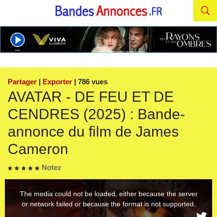
Partager
|
Exporter
| 786 vues
AVATAR - DE FEU ET DE
CENDRES (2025) : Bande-
annonce du film de James
Cameron
Notez