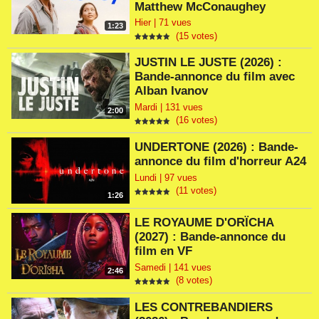
Matthew McConaughey
Hier | 71 vues
1:23
(15 votes)
JUSTIN LE JUSTE (2026) :
Bande-annonce du film avec
Alban Ivanov
Mardi | 131 vues
2:00
(16 votes)
UNDERTONE (2026) : Bande-
annonce du film d'horreur A24
Lundi | 97 vues
(11 votes)
1:26
LE ROYAUME D'ORÏCHA
(2027) : Bande-annonce du
film en VF
Samedi | 141 vues
2:46
(8 votes)
LES CONTREBANDIERS