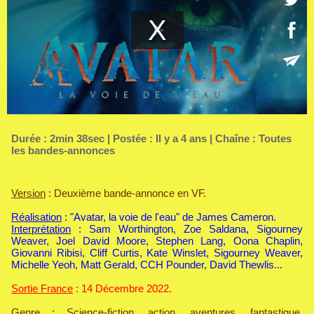
Durée : 2min 38sec | Postée : Il y a 4 ans | Chaîne :
Toutes
les bandes-annonces
Version
: Deuxième bande-annonce en VF.
Réalisation
: "Avatar, la voie de l'eau" de James Cameron.
Interprétation
: Sam Worthington, Zoe Saldana, Sigourney
Weaver, Joel David Moore, Stephen Lang, Oona Chaplin,
Giovanni Ribisi, Cliff Curtis, Kate Winslet, Sigourney Weaver,
Michelle Yeoh, Matt Gerald, CCH Pounder, David Thewlis...
Sortie France
: 14 Décembre 2022.
Genre
: Science-fiction, action, aventures, fantastique,