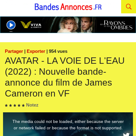
Partager
|
Exporter
| 954 vues
AVATAR - LA VOIE DE L'EAU
(2022) : Nouvelle bande-
annonce du film de James
Cameron en VF
Notez