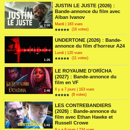
JUSTIN LE JUSTE (2026) :
Bande-annonce du film avec
Alban Ivanov
Mardi | 183 vues
2:00
(16 votes)
UNDERTONE (2026) : Bande-
annonce du film d'horreur A24
Lundi | 120 vues
(11 votes)
1:26
LE ROYAUME D'ORÏCHA
(2027) : Bande-annonce du
film en VF
Il y a 7 jours | 163 vues
2:46
(8 votes)
LES CONTREBANDIERS
(2026) : Bande-annonce du
film avec Ethan Hawke et
Russell Crowe
1:42
Il y a 8 jours | 234 vues