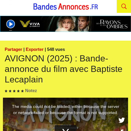
Partager
|
Exporter
| 548 vues
AVIGNON (2025) : Bande-
annonce du film avec Baptiste
Lecaplain
Notez