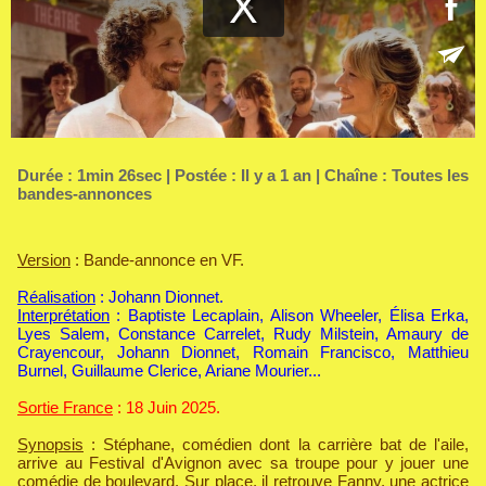
Durée : 1min 26sec | Postée : Il y a 1 an | Chaîne :
Toutes les
bandes-annonces
Version
: Bande-annonce en VF.
Réalisation
: Johann Dionnet.
Interprétation
: Baptiste Lecaplain, Alison Wheeler, Élisa Erka,
Lyes Salem, Constance Carrelet, Rudy Milstein, Amaury de
Crayencour, Johann Dionnet, Romain Francisco, Matthieu
Burnel, Guillaume Clerice, Ariane Mourier...
Sortie France
: 18 Juin 2025.
Synopsis
: Stéphane, comédien dont la carrière bat de l'aile,
arrive au Festival d'Avignon avec sa troupe pour y jouer une
comédie de boulevard. Sur place, il retrouve Fanny, une actrice