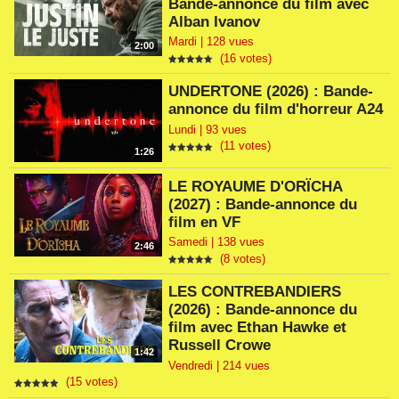
Bande-annonce du film avec
Alban Ivanov
Mardi | 128 vues
2:00
(16 votes)
UNDERTONE (2026) : Bande-
annonce du film d'horreur A24
Lundi | 93 vues
(11 votes)
1:26
LE ROYAUME D'ORÏCHA
(2027) : Bande-annonce du
film en VF
Samedi | 138 vues
2:46
(8 votes)
LES CONTREBANDIERS
(2026) : Bande-annonce du
film avec Ethan Hawke et
Russell Crowe
1:42
Vendredi | 214 vues
(15 votes)