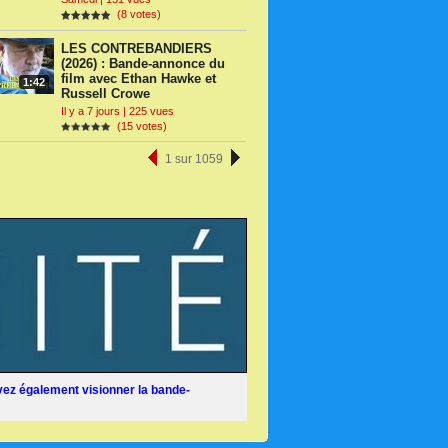
(8 votes)
LES CONTREBANDIERS
(2026) : Bande-annonce du
film avec Ethan Hawke et
1:42
Russell Crowe
Il y a 7 jours | 225 vues
(15 votes)
1 sur 1059
ez également visionner la bande-