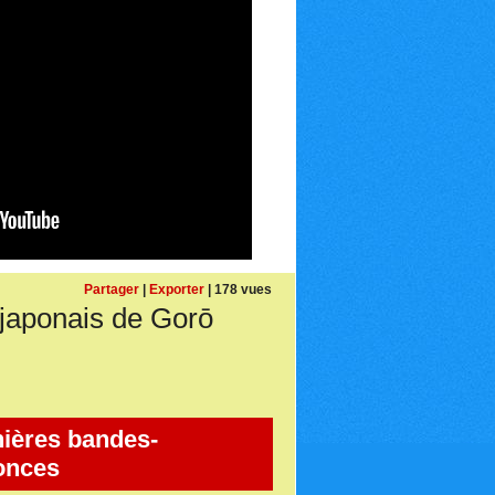
Partager
|
Exporter
| 178 vues
japonais de Gorō
ières bandes-
onces