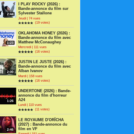
I PLAY ROCKY (2026) :
Bande-annonce du film sur
Sylvester Stallone
2:44
Jeudi | 74 vues
(19 votes)
OKLAHOMA HONEY (2026) :
Bande-annonce du film avec
Matthew McConaughey
1:23
Mercredi | 111 vues
(16 votes)
JUSTIN LE JUSTE (2026) :
Bande-annonce du film avec
Alban Ivanov
2:00
Mardi | 158 vues
(16 votes)
UNDERTONE (2026) : Bande-
annonce du film d'horreur
A24
1:26
Lundi | 110 vues
(11 votes)
LE ROYAUME D'ORÏCHA
(2027) : Bande-annonce du
film en VF
2:46
Samedi | 151 vues