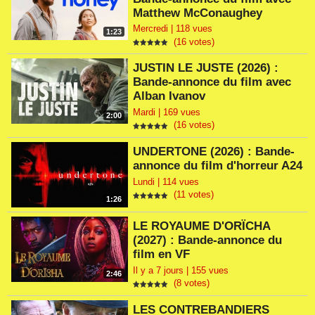
Matthew McConaughey
Mercredi | 118 vues
1:23
(16 votes)
JUSTIN LE JUSTE (2026) :
Bande-annonce du film avec
Alban Ivanov
Mardi | 169 vues
2:00
(16 votes)
UNDERTONE (2026) : Bande-
annonce du film d'horreur A24
Lundi | 114 vues
(11 votes)
1:26
LE ROYAUME D'ORÏCHA
(2027) : Bande-annonce du
film en VF
Il y a 7 jours | 155 vues
2:46
(8 votes)
LES CONTREBANDIERS