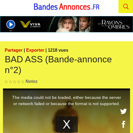
Partager
|
Exporter
| 1218 vues
BAD ASS (Bande-annonce
n°2)
Notez