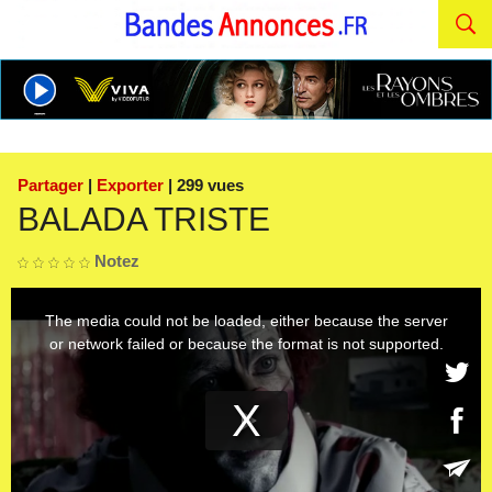
Partager
|
Exporter
| 299 vues
BALADA TRISTE
Notez