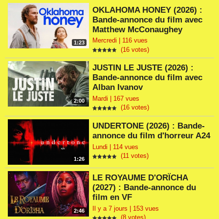
OKLAHOMA HONEY (2026) :
Bande-annonce du film avec
Matthew McConaughey
Mercredi | 116 vues
1:23
(16 votes)
JUSTIN LE JUSTE (2026) :
Bande-annonce du film avec
Alban Ivanov
Mardi | 167 vues
2:00
(16 votes)
UNDERTONE (2026) : Bande-
annonce du film d'horreur A24
Lundi | 114 vues
(11 votes)
1:26
LE ROYAUME D'ORÏCHA
(2027) : Bande-annonce du
film en VF
Il y a 7 jours | 153 vues
2:46
(8 votes)