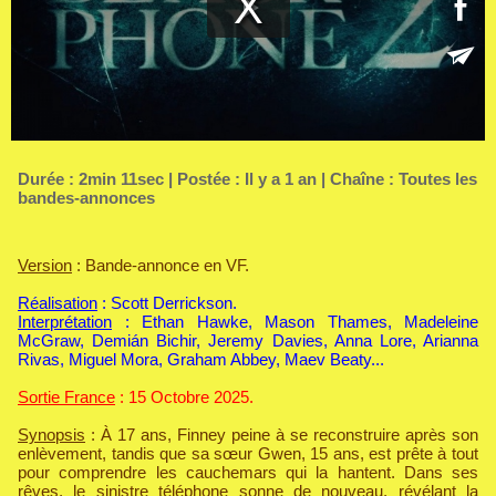
Durée : 2min 11sec | Postée : Il y a 1 an | Chaîne :
Toutes les
bandes-annonces
Version
: Bande-annonce en VF.
Réalisation
: Scott Derrickson.
Interprétation
: Ethan Hawke, Mason Thames, Madeleine
McGraw, Demián Bichir, Jeremy Davies, Anna Lore, Arianna
Rivas, Miguel Mora, Graham Abbey, Maev Beaty...
Sortie France
: 15 Octobre 2025.
Synopsis
: À 17 ans, Finney peine à se reconstruire après son
enlèvement, tandis que sa sœur Gwen, 15 ans, est prête à tout
pour comprendre les cauchemars qui la hantent. Dans ses
rêves, le sinistre téléphone sonne de nouveau, révélant la