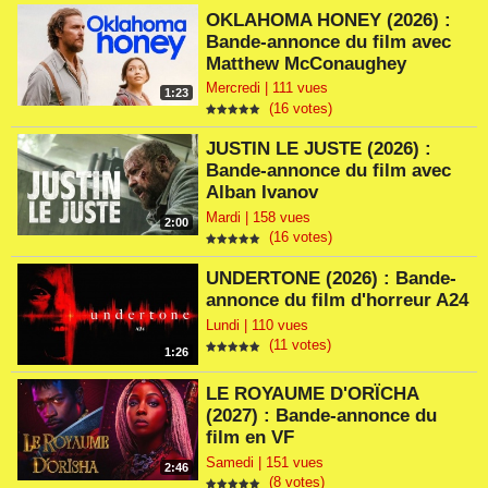
OKLAHOMA HONEY (2026) :
Bande-annonce du film avec
Matthew McConaughey
Mercredi | 111 vues
1:23
(16 votes)
JUSTIN LE JUSTE (2026) :
Bande-annonce du film avec
Alban Ivanov
Mardi | 158 vues
2:00
(16 votes)
UNDERTONE (2026) : Bande-
annonce du film d'horreur A24
Lundi | 110 vues
(11 votes)
1:26
LE ROYAUME D'ORÏCHA
(2027) : Bande-annonce du
film en VF
Samedi | 151 vues
2:46
(8 votes)