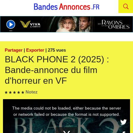
Partager
|
Exporter
| 275 vues
BLACK PHONE 2 (2025) :
Bande-annonce du film
d'horreur en VF
Notez