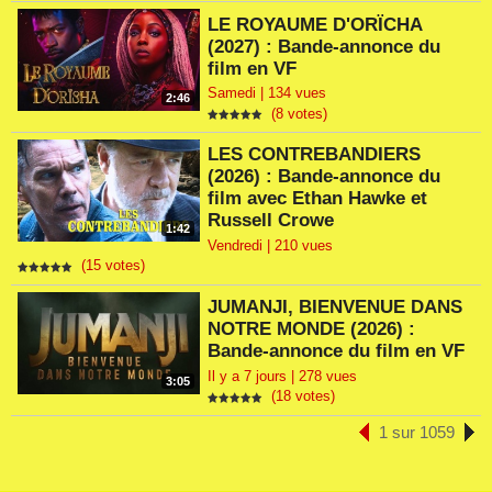
LE ROYAUME D'ORÏCHA
(2027) : Bande-annonce du
film en VF
Samedi | 134 vues
2:46
(8 votes)
LES CONTREBANDIERS
(2026) : Bande-annonce du
film avec Ethan Hawke et
Russell Crowe
1:42
Vendredi | 210 vues
(15 votes)
JUMANJI, BIENVENUE DANS
NOTRE MONDE (2026) :
Bande-annonce du film en VF
Il y a 7 jours | 278 vues
3:05
(18 votes)
1 sur 1059