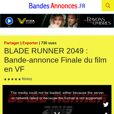
Partager
|
Exporter
| 730 vues
BLADE RUNNER 2049 :
Bande-annonce Finale du film
en VF
Notez