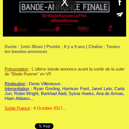
Durée : 1min 36sec | Postée : Il y a 9 ans | Chaîne :
Toutes
les bandes-annonces
Présentation
: L'ultime bande-annonce avant la sortie de la suite
de "Blade Runner" en VF.
Réalisation
: Denis Villeneuve.
Interprétation
: Ryan Gosling, Harrison Ford, Jared Leto, Carla
Juri, Robin Wright, Barkhad Abdi, Sylvia Hoeks, Ana de Armas,
Hiam Abbass...
Sortie France
: 4 Octobre 2017...