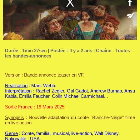
Durée : 1min 27sec | Postée : Il y a 2 ans | Chaîne :
Toutes
les bandes-annonces
Version
: Bande-annonce teaser en VF.
Réalisation
: Marc Webb.
Interprétation
: Rachel Zegler, Gal Gadot, Andrew Burnap, Ansu
Kabia, Emilia Faucher, Colin Michael Carmichael...
Sortie France
: 19 Mars 2025.
Synopsis
: Nouvelle adaptation du conte "Blanche-Neige" filmé
en live action.
Genre
: Conte, familial, musical, live-action, Walt Disney.
Nationalité
: USA.