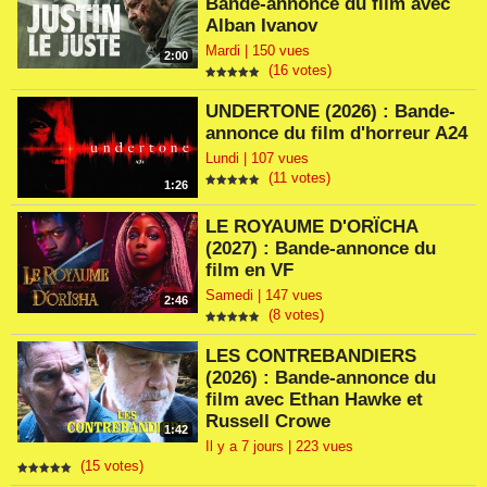
Bande-annonce du film avec
Alban Ivanov
Mardi | 150 vues
2:00
(16 votes)
UNDERTONE (2026) : Bande-
annonce du film d'horreur A24
Lundi | 107 vues
(11 votes)
1:26
LE ROYAUME D'ORÏCHA
(2027) : Bande-annonce du
film en VF
Samedi | 147 vues
2:46
(8 votes)
LES CONTREBANDIERS
(2026) : Bande-annonce du
film avec Ethan Hawke et
Russell Crowe
1:42
Il y a 7 jours | 223 vues
(15 votes)