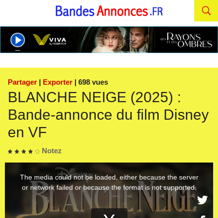
Partager
|
Exporter
| 698 vues
BLANCHE NEIGE (2025) :
Bande-annonce du film Disney
en VF
Notez