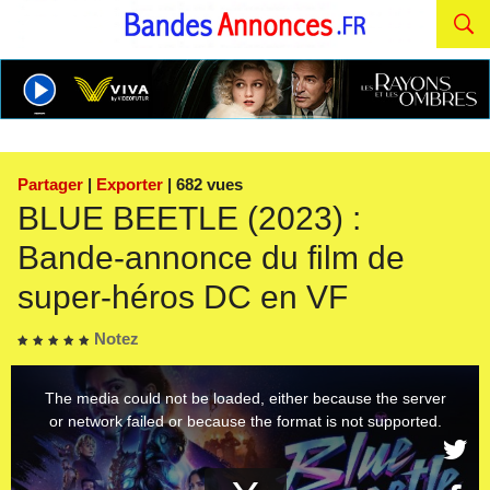
Partager
|
Exporter
| 682 vues
BLUE BEETLE (2023) :
Bande-annonce du film de
super-héros DC en VF
Notez