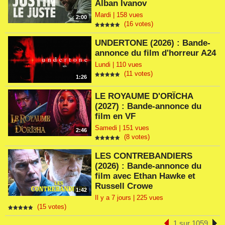
Alban Ivanov
Mardi | 158 vues
2:00
(16 votes)
UNDERTONE (2026) : Bande-
annonce du film d'horreur A24
Lundi | 110 vues
(11 votes)
1:26
LE ROYAUME D'ORÏCHA
(2027) : Bande-annonce du
film en VF
Samedi | 151 vues
2:46
(8 votes)
LES CONTREBANDIERS
(2026) : Bande-annonce du
film avec Ethan Hawke et
Russell Crowe
1:42
Il y a 7 jours | 225 vues
(15 votes)
1 sur 1059