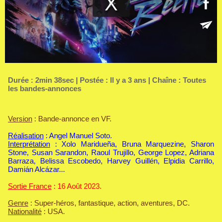
Durée : 2min 38sec | Postée : Il y a 3 ans | Chaîne :
Toutes
les bandes-annonces
Version
: Bande-annonce en VF.
Réalisation
: Angel Manuel Soto.
Interprétation
: Xolo Maridueña, Bruna Marquezine, Sharon
Stone, Susan Sarandon, Raoul Trujillo, George Lopez, Adriana
Barraza, Belissa Escobedo, Harvey Guillén, Elpidia Carrillo,
Damián Alcázar...
Sortie France
: 16 Août 2023.
Genre
: Super-héros, fantastique, action, aventures, DC.
Nationalité
: USA.