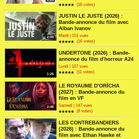
1:23
(16 votes)
JUSTIN LE JUSTE (2026) :
Bande-annonce du film avec
Alban Ivanov
Mardi | 151 vues
2:00
(16 votes)
UNDERTONE (2026) : Bande-
annonce du film d'horreur A24
Lundi | 107 vues
(11 votes)
1:26
LE ROYAUME D'ORÏCHA
(2027) : Bande-annonce du
film en VF
Samedi | 147 vues
2:46
(8 votes)
LES CONTREBANDIERS
(2026) : Bande-annonce du
film avec Ethan Hawke et