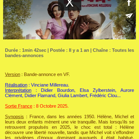
Durée : 1min 42sec | Postée : Il y a 1 an | Chaîne :
Toutes les
bandes-annonces
Version
: Bande-annonce en VF.
Réalisation
: Vinciane Millereau.
Interprétation
: Didier Bourdon, Elsa Zylberstein, Aurore
Clément, Didier Flamand, Giulia Lambert, Frédéric Clou...
Sortie France
: 8 Octobre 2025.
Synopsis
: France, dans les années 1950. Hélène, Michel et
leurs deux enfants mènent une vie tranquille. Mais lorsqu'ils se
retrouvent propulsés en 2025, le choc est total : Hélène
découvre une liberté nouvelle, tandis que Michel voit s'effondrer
les privilèges d'époux dominant auxquels il était habitué.