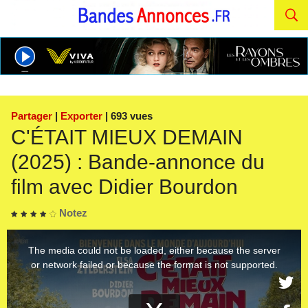
Partager
|
Exporter
| 693 vues
C'ÉTAIT MIEUX DEMAIN
(2025) : Bande-annonce du
film avec Didier Bourdon
Notez