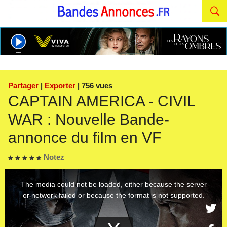
Partager
|
Exporter
| 756 vues
CAPTAIN AMERICA - CIVIL
WAR : Nouvelle Bande-
annonce du film en VF
Notez