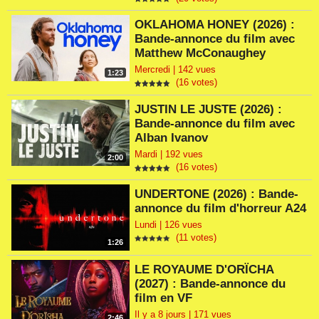
OKLAHOMA HONEY (2026) :
Bande-annonce du film avec
Matthew McConaughey
Mercredi | 142 vues
1:23
(16 votes)
JUSTIN LE JUSTE (2026) :
Bande-annonce du film avec
Alban Ivanov
Mardi | 192 vues
2:00
(16 votes)
UNDERTONE (2026) : Bande-
annonce du film d'horreur A24
Lundi | 126 vues
(11 votes)
1:26
LE ROYAUME D'ORÏCHA
(2027) : Bande-annonce du
film en VF
Il y a 8 jours | 171 vues
2:46