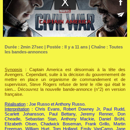
Durée : 2min 27sec | Postée : Il y a 11 ans | Chaîne :
Toutes
les bandes-annonces
Synopsis
: Captain America est désormais à la tête des
Avengers. Cependant, suite à la décision du gouvernement de
mettre en place un organisme de commandement et de
supervision, Steve Rogers refuse de tenir le rôle qui était le
sien... Découvrez la nouvelle bande-annonce (n°2) en version
française.
Réalisation
: Joe Russo et Anthony Russo.
Interprétation
: Chris Evans, Robert Downey Jr, Paul Rudd,
Scarlett Johansson, Paul Bettany, Jeremy Renner, Don
Cheadle, Sebastian Stan, Anthony Mackie, Daniel Brühl,
Elizabeth Olsen, Chadwick Boseman, Frank Grillo, Martin
Freeman, William Hurt, Tom Holland, Emily VanCamp, Jane