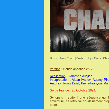
Durée : 1min 31sec | Postée : Il y a 2 ans | Cha
Version
: Bande-annonce en VF.
Réalisation
: Varante Soudjian.
Interprétation
: Alban Ivanov, Audrey Pir
Antonio, Jonas Dinal, Pierre-François Ma
Sortie France
: 23 Octobre 2024.
Synopsis
: Suite à une séquence qui f
envergure, se retrouve soudainement prop
ordre.