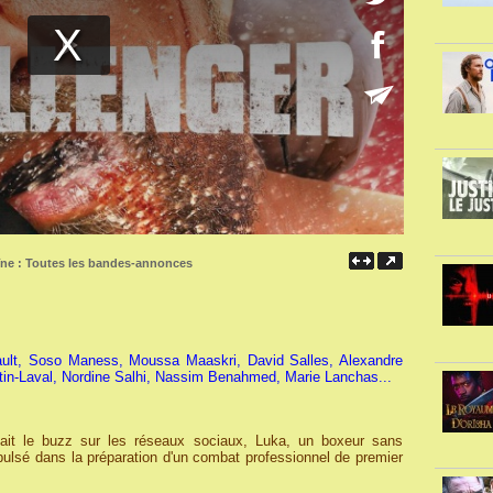
îne :
Toutes les bandes-annonces
ault, Soso Maness, Moussa Maaskri, David Salles, Alexandre
rtin-Laval, Nordine Salhi, Nassim Benahmed, Marie Lanchas...
ait le buzz sur les réseaux sociaux, Luka, un boxeur sans
ulsé dans la préparation d'un combat professionnel de premier