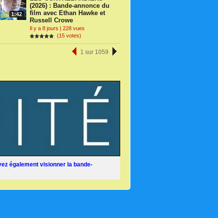
(2026) : Bande-annonce du
film avec Ethan Hawke et
1:42
Russell Crowe
Il y a 8 jours | 228 vues
(15 votes)
1 sur 1059
ez également visionner la bande-