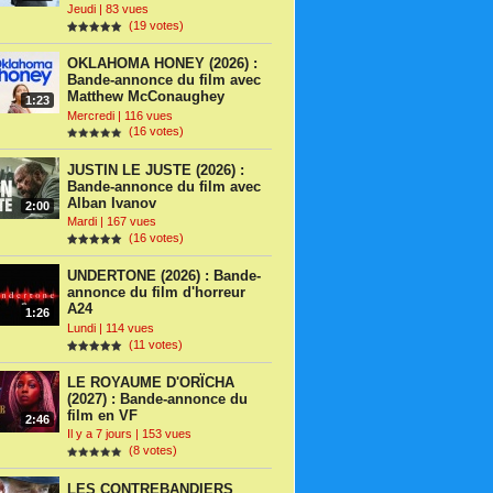
Jeudi | 83 vues
(19 votes)
OKLAHOMA HONEY (2026) :
Bande-annonce du film avec
Matthew McConaughey
1:23
Mercredi | 116 vues
(16 votes)
JUSTIN LE JUSTE (2026) :
Bande-annonce du film avec
Alban Ivanov
2:00
Mardi | 167 vues
(16 votes)
UNDERTONE (2026) : Bande-
annonce du film d'horreur
A24
1:26
Lundi | 114 vues
(11 votes)
LE ROYAUME D'ORÏCHA
(2027) : Bande-annonce du
film en VF
2:46
Il y a 7 jours | 153 vues
(8 votes)
LES CONTREBANDIERS