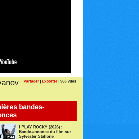
vanov
Partager
|
Exporter
| 566 vues
ières bandes-
onces
I PLAY ROCKY (2026) :
Bande-annonce du film sur
Sylvester Stallone
2:44