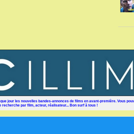
ue jour les nouvelles bandes-annonces de films en avant-première. Vous pouv
recherche par film, acteur, réalisateur... Bon surf à tous !