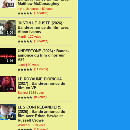
Matthew McConaughey
1:23
Il y a 18 heures | 52 vues
(15 votes)
JUSTIN LE JUSTE (2026) :
Bande-annonce du film avec
Alban Ivanov
2:00
Mardi | 120 vues
(16 votes)
UNDERTONE (2026) : Bande-
annonce du film d'horreur
A24
1:26
Lundi | 90 vues
(11 votes)
LE ROYAUME D'ORÏCHA
(2027) : Bande-annonce du
film en VF
2:46
Samedi | 134 vues
(8 votes)
LES CONTREBANDIERS
(2026) : Bande-annonce du
film avec Ethan Hawke et
1:42
Russell Crowe
Vendredi | 210 vues
(15 votes)