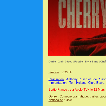
Durée : 2min 39sec | Postée : Il y a 5 ans | Cha
Version
: VOSTF.
Réalisation
: Anthony Russo et Joe Russo
Interprétation
: Tom Holland, Ciara Bravo, 
Sortie France
: sur Apple TV+ le 12 Mars
Genre
: Comédie dramatique, thriller, biopi
Nationalité
: USA.