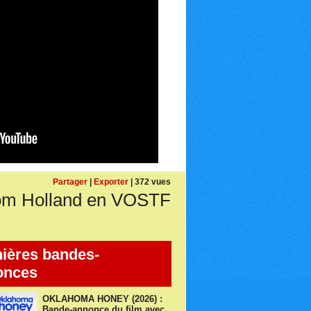
Partager
|
Exporter
| 372 vues
Tom Holland en VOSTF
ières bandes-
onces
OKLAHOMA HONEY (2026) :
Bande-annonce du film avec