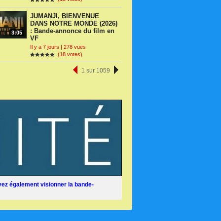
JUMANJI, BIENVENUE
DANS NOTRE MONDE (2026)
: Bande-annonce du film en
3:05
VF
Il y a 7 jours | 278 vues
(18 votes)
1 sur 1059
ez également visionner la bande-