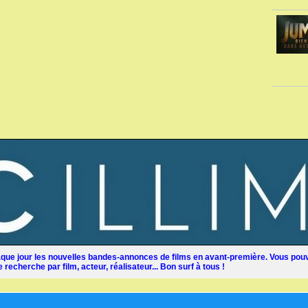
ue jour les nouvelles bandes-annonces de films en avant-première. Vous pouv
recherche par film, acteur, réalisateur... Bon surf à tous !