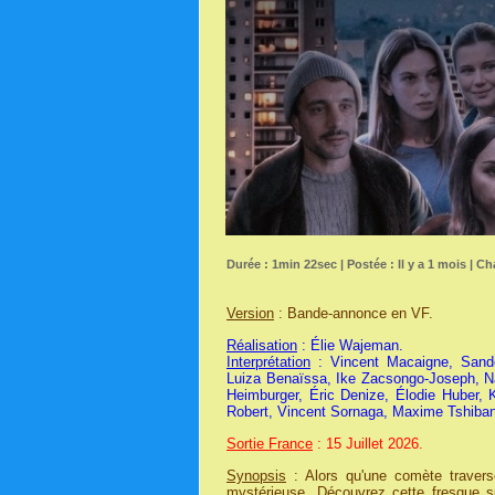
Durée : 1min 22sec | Postée : Il y a 1 mois | Ch
Version
: Bande-annonce en VF.
Réalisation
: Élie Wajeman.
Interprétation
: Vincent Macaigne, Sando
Luiza Benaïssa, Ike Zacsongo-Joseph, Na
Heimburger, Éric Denize, Élodie Huber, 
Robert, Vincent Sornaga, Maxime Tshiban
Sortie France
: 15 Juillet 2026.
Synopsis
: Alors qu'une comète travers
mystérieuse. Découvrez cette fresque su