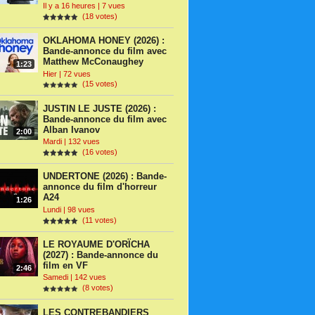
Il y a 16 heures | 7 vues
(18 votes)
OKLAHOMA HONEY (2026) :
Bande-annonce du film avec
Matthew McConaughey
1:23
Hier | 72 vues
(15 votes)
JUSTIN LE JUSTE (2026) :
Bande-annonce du film avec
Alban Ivanov
2:00
Mardi | 132 vues
(16 votes)
UNDERTONE (2026) : Bande-
annonce du film d'horreur
A24
1:26
Lundi | 98 vues
(11 votes)
LE ROYAUME D'ORÏCHA
(2027) : Bande-annonce du
film en VF
2:46
Samedi | 142 vues
(8 votes)
LES CONTREBANDIERS