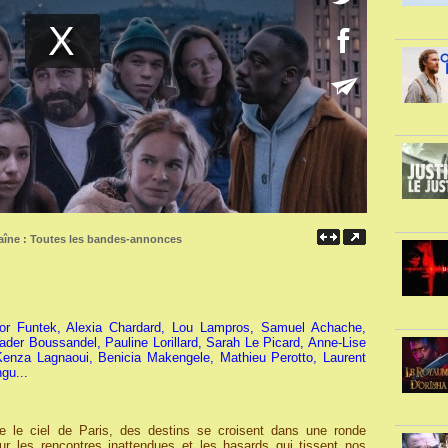
aîne :
Toutes les bandes-annonces
r Funtek, Alexia Chardard, Lou Lampros, Samuel Achache,
der Boussandel, Pauline Lorillard, Sarah Le Picard, Anne-Lise
Kenza Lagnaoui, Benicia Makengele, Mathieu Perotto, Laurent
gu...
e le ciel de Paris, des destins se croisent dans une ronde
r les rencontres inattendues et les hasards qui tissent nos