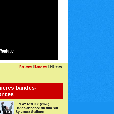
Partager
|
Exporter
| 346 vues
ières bandes-
onces
I PLAY ROCKY (2026) :
Bande-annonce du film sur
Sylvester Stallone
2:44