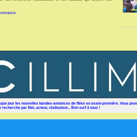
 romance.
ue jour les nouvelles bandes-annonces de films en avant-première. Vous pouv
recherche par film, acteur, réalisateur... Bon surf à tous !