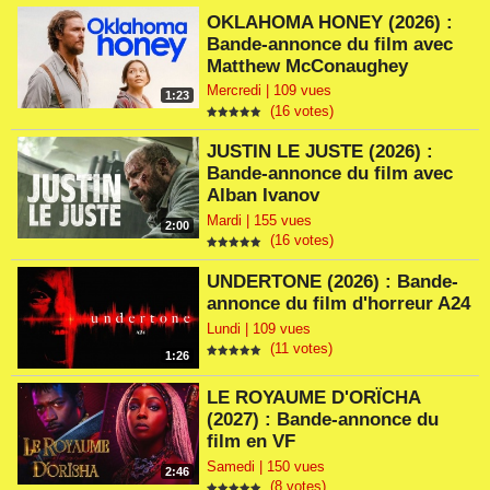
OKLAHOMA HONEY (2026) :
Bande-annonce du film avec
Matthew McConaughey
Mercredi | 109 vues
1:23
(16 votes)
JUSTIN LE JUSTE (2026) :
Bande-annonce du film avec
Alban Ivanov
Mardi | 155 vues
2:00
(16 votes)
UNDERTONE (2026) : Bande-
annonce du film d'horreur A24
Lundi | 109 vues
(11 votes)
1:26
LE ROYAUME D'ORÏCHA
(2027) : Bande-annonce du
film en VF
Samedi | 150 vues
2:46
(8 votes)