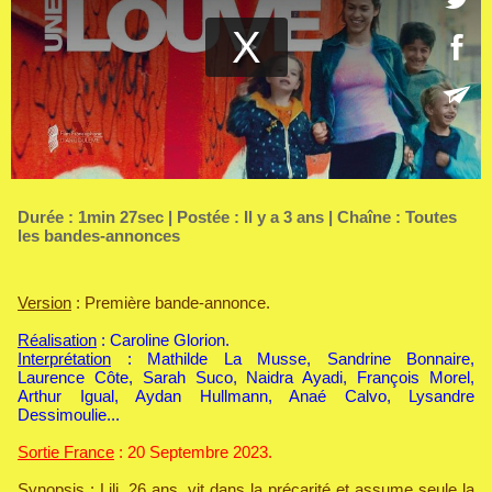
Durée : 1min 27sec | Postée : Il y a 3 ans | Chaîne :
Toutes
les bandes-annonces
Version
: Première bande-annonce.
Réalisation
: Caroline Glorion.
Interprétation
: Mathilde La Musse, Sandrine Bonnaire,
Laurence Côte, Sarah Suco, Naidra Ayadi, François Morel,
Arthur Igual, Aydan Hullmann, Anaé Calvo, Lysandre
Dessimoulie...
Sortie France
: 20 Septembre 2023.
Synopsis
: Lili, 26 ans, vit dans la précarité et assume seule la