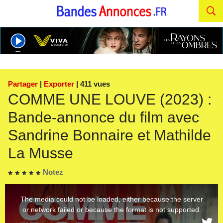
Partager
|
Exporter
| 411 vues
COMME UNE LOUVE (2023) :
Bande-annonce du film avec
Sandrine Bonnaire et Mathilde
La Musse
Notez