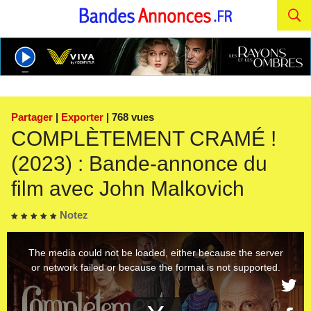
Partager
|
Exporter
| 768 vues
COMPLÈTEMENT CRAMÉ !
(2023) : Bande-annonce du
film avec John Malkovich
Notez