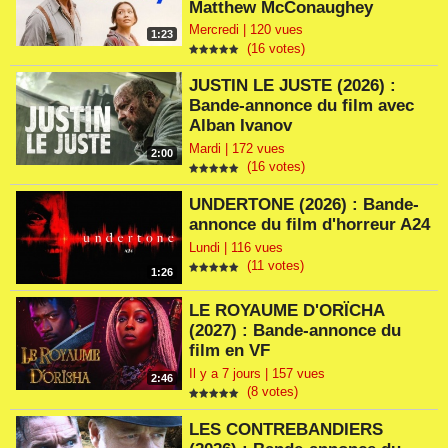
Matthew McConaughey
Mercredi | 120 vues
1:23
(16 votes)
JUSTIN LE JUSTE (2026) :
Bande-annonce du film avec
Alban Ivanov
Mardi | 172 vues
2:00
(16 votes)
UNDERTONE (2026) : Bande-
annonce du film d'horreur A24
Lundi | 116 vues
(11 votes)
1:26
LE ROYAUME D'ORÏCHA
(2027) : Bande-annonce du
film en VF
Il y a 7 jours | 157 vues
2:46
(8 votes)
LES CONTREBANDIERS