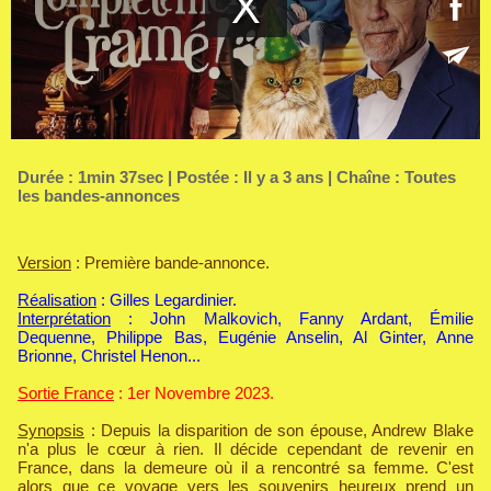
Durée : 1min 37sec | Postée : Il y a 3 ans | Chaîne :
Toutes
les bandes-annonces
Version
: Première bande-annonce.
Réalisation
: Gilles Legardinier.
Interprétation
: John Malkovich, Fanny Ardant, Émilie
Dequenne, Philippe Bas, Eugénie Anselin, Al Ginter, Anne
Brionne, Christel Henon...
Sortie France
: 1er Novembre 2023.
Synopsis
: Depuis la disparition de son épouse, Andrew Blake
n'a plus le cœur à rien. Il décide cependant de revenir en
France, dans la demeure où il a rencontré sa femme. C'est
alors que ce voyage vers les souvenirs heureux prend un