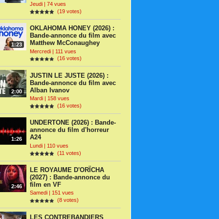
Jeudi | 74 vues
(19 votes)
OKLAHOMA HONEY (2026) :
Bande-annonce du film avec
Matthew McConaughey
1:23
Mercredi | 111 vues
(16 votes)
JUSTIN LE JUSTE (2026) :
Bande-annonce du film avec
Alban Ivanov
2:00
Mardi | 158 vues
(16 votes)
UNDERTONE (2026) : Bande-
annonce du film d'horreur
A24
1:26
Lundi | 110 vues
(11 votes)
LE ROYAUME D'ORÏCHA
(2027) : Bande-annonce du
film en VF
2:46
Samedi | 151 vues
(8 votes)
LES CONTREBANDIERS