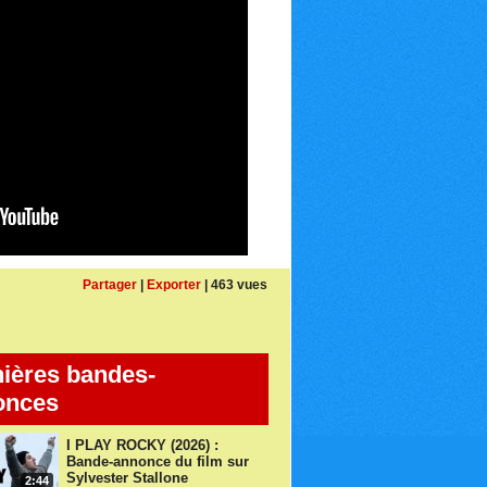
Partager
|
Exporter
| 463 vues
ières bandes-
onces
I PLAY ROCKY (2026) :
Bande-annonce du film sur
Sylvester Stallone
2:44