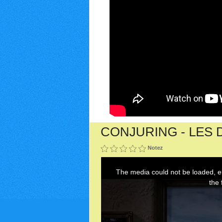
CONJURING - LES 
Notez