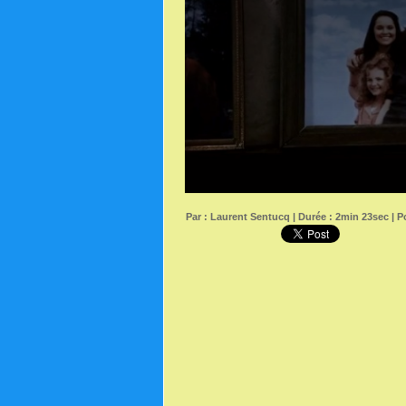
Par :
Laurent Sentucq
| Durée : 2min 23sec | Po