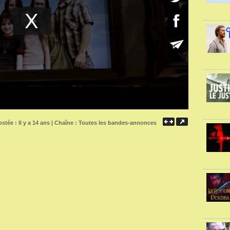
stée : Il y a 14 ans | Chaîne :
Toutes les bandes-annonces