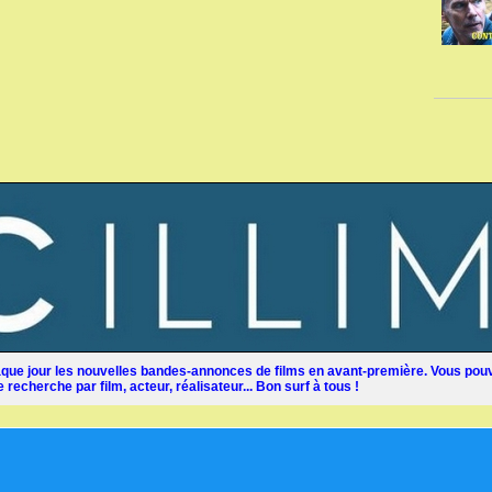
ue jour les nouvelles bandes-annonces de films en avant-première. Vous pouv
recherche par film, acteur, réalisateur... Bon surf à tous !