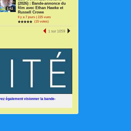
(2026) : Bande-annonce du
film avec Ethan Hawke et
1:42
Russell Crowe
Il y a 7 jours | 225 vues
(15 votes)
1 sur 1059
ez également visionner la bande-