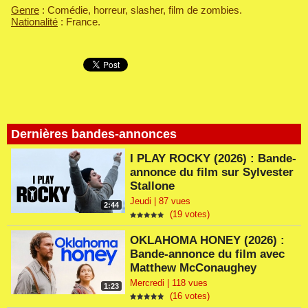
Genre
: Comédie, horreur, slasher, film de zombies.
Nationalité
: France.
Dernières bandes-annonces
I PLAY ROCKY (2026) : Bande-
annonce du film sur Sylvester
Stallone
Jeudi | 87 vues
2:44
(19 votes)
OKLAHOMA HONEY (2026) :
Bande-annonce du film avec
Matthew McConaughey
Mercredi | 118 vues
1:23
(16 votes)