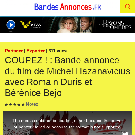
Partager
|
Exporter
| 611 vues
COUPEZ ! : Bande-annonce
du film de Michel Hazanavicius
avec Romain Duris et
Bérénice Bejo
Notez