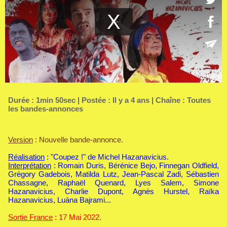
Durée : 1min 50sec | Postée : Il y a 4 ans | Chaîne :
Toutes
les bandes-annonces
Version
: Nouvelle bande-annonce.
Réalisation
: "Coupez !" de Michel Hazanavicius.
Interprétation
: Romain Duris, Bérénice Bejo, Finnegan Oldfield,
Grégory Gadebois, Matilda Lutz, Jean-Pascal Zadi, Sébastien
Chassagne, Raphaël Quenard, Lyes Salem, Simone
Hazanavicius, Charlie Dupont, Agnès Hurstel, Raïka
Hazanavicius, Luàna Bajrami...
Sortie France
: 17 Mai 2022.