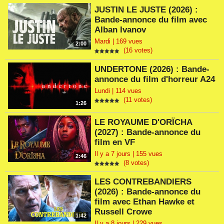
JUSTIN LE JUSTE (2026) :
Bande-annonce du film avec
Alban Ivanov
Mardi | 169 vues
2:00
(16 votes)
UNDERTONE (2026) : Bande-
annonce du film d'horreur A24
Lundi | 114 vues
(11 votes)
1:26
LE ROYAUME D'ORÏCHA
(2027) : Bande-annonce du
film en VF
Il y a 7 jours | 155 vues
2:46
(8 votes)
LES CONTREBANDIERS
(2026) : Bande-annonce du
film avec Ethan Hawke et
Russell Crowe
1:42
Il y a 8 jours | 229 vues