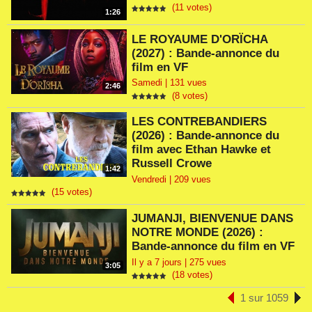
(11 votes)
1:26
LE ROYAUME D'ORÏCHA
(2027) : Bande-annonce du
film en VF
Samedi | 131 vues
2:46
(8 votes)
LES CONTREBANDIERS
(2026) : Bande-annonce du
film avec Ethan Hawke et
Russell Crowe
1:42
Vendredi | 209 vues
(15 votes)
JUMANJI, BIENVENUE DANS
NOTRE MONDE (2026) :
Bande-annonce du film en VF
Il y a 7 jours | 275 vues
3:05
(18 votes)
1 sur 1059