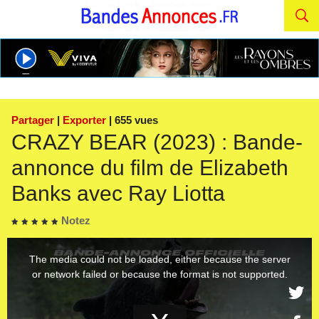
Partager
|
Exporter
| 655 vues
CRAZY BEAR (2023) : Bande-
annonce du film de Elizabeth
Banks avec Ray Liotta
Notez