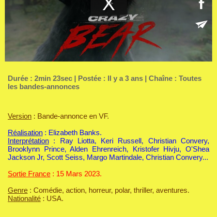
Durée : 2min 23sec | Postée : Il y a 3 ans | Chaîne :
Toutes
les bandes-annonces
Version
: Bande-annonce en VF.
Réalisation
: Elizabeth Banks.
Interprétation
: Ray Liotta, Keri Russell, Christian Convery,
Brooklynn Prince, Alden Ehrenreich, Kristofer Hivju, O'Shea
Jackson Jr, Scott Seiss, Margo Martindale, Christian Convery...
Sortie France
: 15 Mars 2023.
Genre
: Comédie, action, horreur, polar, thriller, aventures.
Nationalité
: USA.