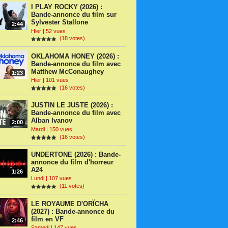
I PLAY ROCKY (2026) :
Bande-annonce du film sur
Sylvester Stallone
2:44
Hier | 52 vues
(18 votes)
OKLAHOMA HONEY (2026) :
Bande-annonce du film avec
Matthew McConaughey
1:23
Hier | 101 vues
(16 votes)
JUSTIN LE JUSTE (2026) :
Bande-annonce du film avec
Alban Ivanov
2:00
Mardi | 150 vues
(16 votes)
UNDERTONE (2026) : Bande-
annonce du film d'horreur
A24
1:26
Lundi | 107 vues
(11 votes)
LE ROYAUME D'ORÏCHA
(2027) : Bande-annonce du
film en VF
2:46
Samedi | 147 vues