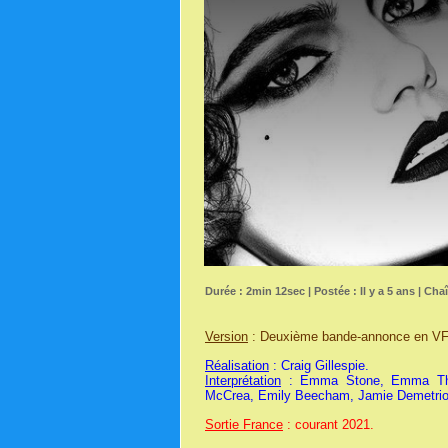
Durée : 2min 12sec | Postée : Il y a 5 ans | Cha
Version
: Deuxième bande-annonce en VF
Réalisation
: Craig Gillespie.
Interprétation
: Emma Stone, Emma Thom
McCrea, Emily Beecham, Jamie Demetriou, 
Sortie France
: courant 2021.