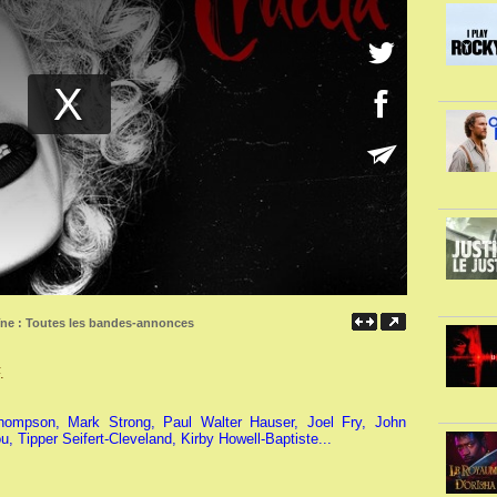
îne :
Toutes les bandes-annonces
.
pson, Mark Strong, Paul Walter Hauser, Joel Fry, John
Tipper Seifert-Cleveland, Kirby Howell-Baptiste...