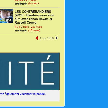
(8 votes)
LES CONTREBANDIERS
(2026) : Bande-annonce du
film avec Ethan Hawke et
1:42
Russell Crowe
Il y a 7 jours | 223 vues
(15 votes)
1 sur 1059
ez également visionner la bande-