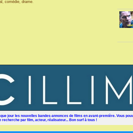
ial, comédie, drame.
ue jour les nouvelles bandes-annonces de films en avant-première. Vous pouv
recherche par film, acteur, réalisateur... Bon surf à tous !