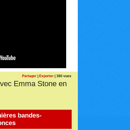
Partager
|
Exporter
| 380 vues
 avec Emma Stone en
ières bandes-
onces