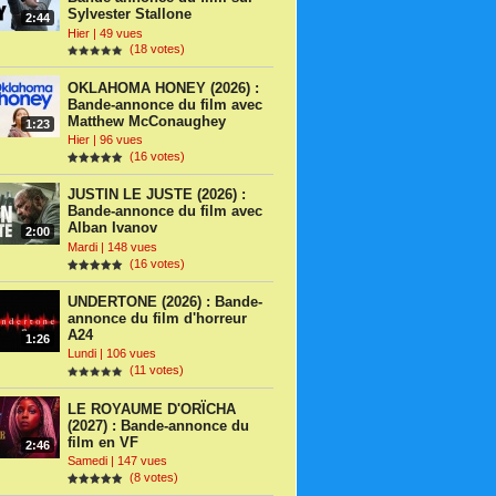
Sylvester Stallone
2:44
Hier | 49 vues
(18 votes)
OKLAHOMA HONEY (2026) :
Bande-annonce du film avec
Matthew McConaughey
1:23
Hier | 96 vues
(16 votes)
JUSTIN LE JUSTE (2026) :
Bande-annonce du film avec
Alban Ivanov
2:00
Mardi | 148 vues
(16 votes)
UNDERTONE (2026) : Bande-
annonce du film d'horreur
A24
1:26
Lundi | 106 vues
(11 votes)
LE ROYAUME D'ORÏCHA
(2027) : Bande-annonce du
film en VF
2:46
Samedi | 147 vues
(8 votes)