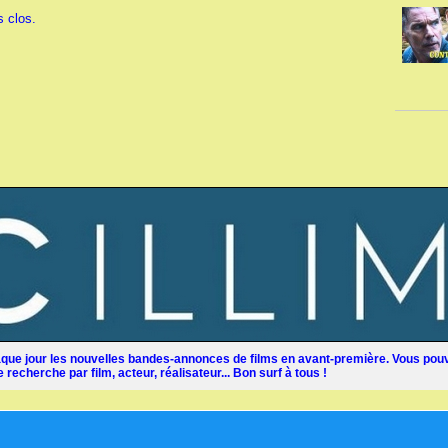
 clos.
ue jour les nouvelles bandes-annonces de films en avant-première. Vous pouv
recherche par film, acteur, réalisateur... Bon surf à tous !