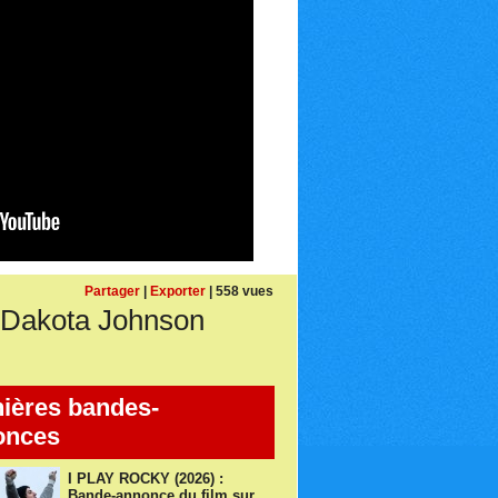
Partager
|
Exporter
| 558 vues
 Dakota Johnson
ières bandes-
onces
I PLAY ROCKY (2026) :
Bande-annonce du film sur