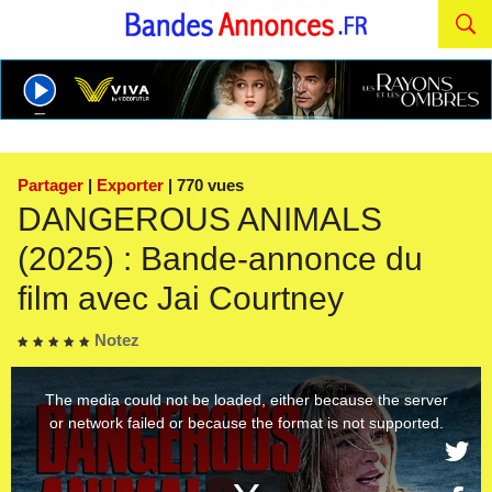
Partager
|
Exporter
| 770 vues
DANGEROUS ANIMALS
(2025) : Bande-annonce du
film avec Jai Courtney
Notez