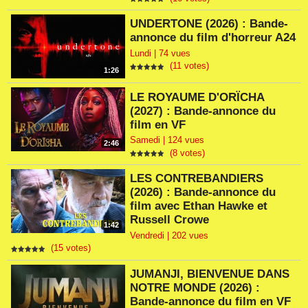
UNDERTONE (2026) : Bande-
annonce du film d'horreur A24
Lundi | 74 vues
(11 votes)
1:26
LE ROYAUME D'ORÏCHA
(2027) : Bande-annonce du
film en VF
Samedi | 124 vues
2:46
(8 votes)
LES CONTREBANDIERS
(2026) : Bande-annonce du
film avec Ethan Hawke et
Russell Crowe
1:42
Vendredi | 202 vues
(15 votes)
JUMANJI, BIENVENUE DANS
NOTRE MONDE (2026) :
Bande-annonce du film en VF