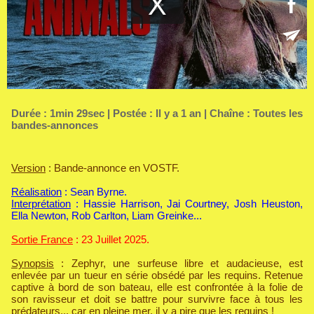
Durée : 1min 29sec | Postée : Il y a 1 an | Chaîne :
Toutes les
bandes-annonces
Version
: Bande-annonce en VOSTF.
Réalisation
: Sean Byrne.
Interprétation
: Hassie Harrison, Jai Courtney, Josh Heuston,
Ella Newton, Rob Carlton, Liam Greinke...
Sortie France
: 23 Juillet 2025.
Synopsis
: Zephyr, une surfeuse libre et audacieuse, est
enlevée par un tueur en série obsédé par les requins. Retenue
captive à bord de son bateau, elle est confrontée à la folie de
son ravisseur et doit se battre pour survivre face à tous les
prédateurs... car en pleine mer, il y a pire que les requins !