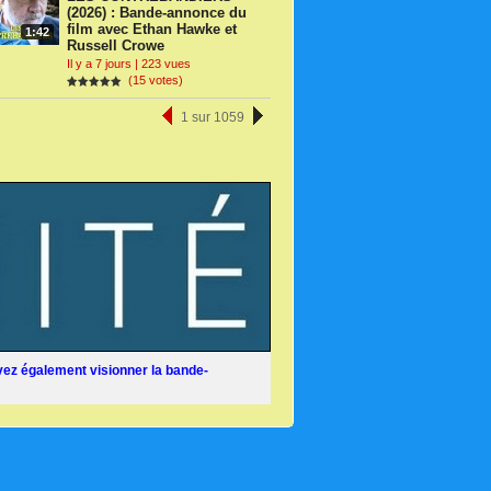
(2026) : Bande-annonce du
film avec Ethan Hawke et
1:42
Russell Crowe
Il y a 7 jours | 223 vues
(15 votes)
1 sur 1059
ez également visionner la bande-