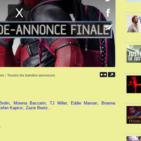
îne :
Toutes les bandes-annonces
olin, Morena Baccarin, TJ Miller, Eddie Marsan, Brianna
efan Kapicic, Zazie Beetz...
.