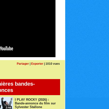
Partager
|
Exporter
| 1010 vues
ières bandes-
onces
I PLAY ROCKY (2026) :
Bande-annonce du film sur
Sylvester Stallone
2:44