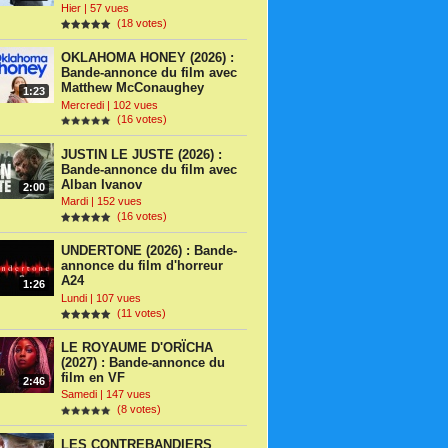
Hier | 57 vues
(18 votes)
OKLAHOMA HONEY (2026) :
Bande-annonce du film avec
Matthew McConaughey
1:23
Mercredi | 102 vues
(16 votes)
JUSTIN LE JUSTE (2026) :
Bande-annonce du film avec
Alban Ivanov
2:00
Mardi | 152 vues
(16 votes)
UNDERTONE (2026) : Bande-
annonce du film d'horreur
A24
1:26
Lundi | 107 vues
(11 votes)
LE ROYAUME D'ORÏCHA
(2027) : Bande-annonce du
film en VF
2:46
Samedi | 147 vues
(8 votes)
LES CONTREBANDIERS