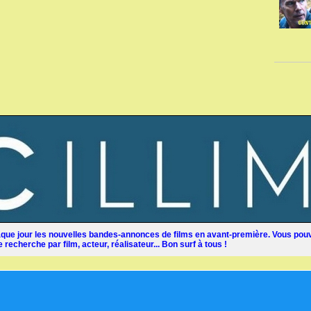
ue jour les nouvelles bandes-annonces de films en avant-première. Vous pouv
recherche par film, acteur, réalisateur... Bon surf à tous !