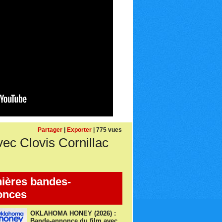
Partager
|
Exporter
| 775 vues
c Clovis Cornillac
ières bandes-
onces
OKLAHOMA HONEY (2026) :
Bande-annonce du film avec