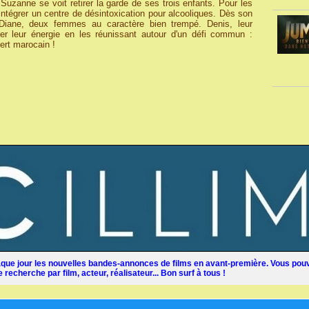
Suzanne se voit retirer la garde de ses trois enfants. Pour les
d'intégrer un centre de désintoxication pour alcooliques. Dès son
et Diane, deux femmes au caractère bien trempé. Denis, leur
iser leur énergie en les réunissant autour d'un défi commun :
ert marocain !
ue jour les nouvelles bandes-annonces de films en avant-première. Vous pouv
recherche par film, acteur, réalisateur... Bon surf à tous !