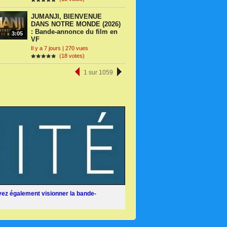
JUMANJI, BIENVENUE
DANS NOTRE MONDE (2026)
: Bande-annonce du film en
3:05
VF
Il y a 7 jours | 270 vues
(18 votes)
1 sur 1059
ez également visionner la bande-