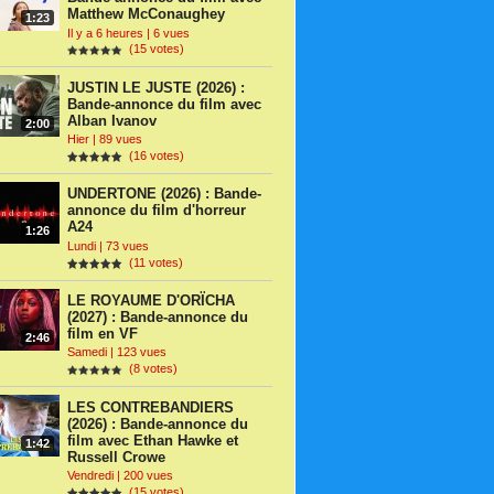
Matthew McConaughey
1:23
Il y a 6 heures | 6 vues
(15 votes)
JUSTIN LE JUSTE (2026) :
Bande-annonce du film avec
Alban Ivanov
2:00
Hier | 89 vues
(16 votes)
UNDERTONE (2026) : Bande-
annonce du film d'horreur
A24
1:26
Lundi | 73 vues
(11 votes)
LE ROYAUME D'ORÏCHA
(2027) : Bande-annonce du
film en VF
2:46
Samedi | 123 vues
(8 votes)
LES CONTREBANDIERS
(2026) : Bande-annonce du
film avec Ethan Hawke et
1:42
Russell Crowe
Vendredi | 200 vues
(15 votes)