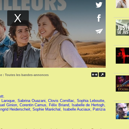
ne :
Toutes les bandes-annonces
tt.
 Laroque, Sabrina Ouazani, Clovis Cornillac, Sophia Leboutte,
el Ginion, Corentin Camus, Félix Briand, Isabelle de Hertogh,
ngrid Heiderscheit, Sophie Maréchal, Isabelle Auciaux, Patrizia