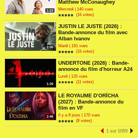
Matthew McConaughey
Mercredi | 140 vues
1:23
(16 votes)
JUSTIN LE JUSTE (2026) :
Bande-annonce du film avec
Alban Ivanov
Mardi | 191 vues
2:00
(16 votes)
UNDERTONE (2026) : Bande-
annonce du film d'horreur A24
Lundi | 125 vues
(11 votes)
1:26
LE ROYAUME D'ORÏCHA
(2027) : Bande-annonce du
film en VF
Il y a 8 jours | 170 vues
2:46
(8 votes)
1 sur 1059