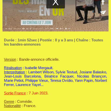
Durée : 1min 52sec | Postée : Il y a 3 ans | Chaîne :
Toutes
les bandes-annonces
Version
: Bande-annonce officielle.
Réalisation
: Isabelle Mergault.
Interprétation
: Lambert Wilson, Sylvie Testud, Josiane Balasko,
Jean-Louis Barcelona, Béatrice Facquer, Nicolas Briançon,
Marie Petiot, Philippe Vieux, Teresa Ovídio, Yann Papin, Norbert
Ferrer, Laurence Yayel...
Sortie France
: 7 Juin 2023.
Genre
: Comédie.
Nationalité
: France.