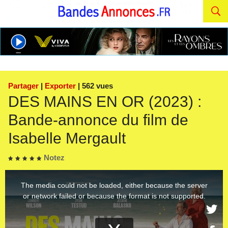
Partager
|
Exporter
| 562 vues
DES MAINS EN OR (2023) :
Bande-annonce du film de
Isabelle Mergault
Notez