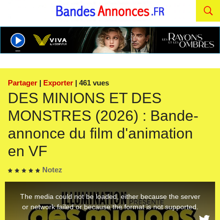
Partager
|
Exporter
| 461 vues
DES MINIONS ET DES
MONSTRES (2026) : Bande-
annonce du film d'animation
en VF
Notez