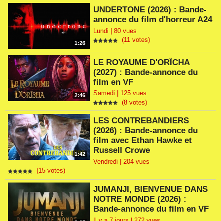
UNDERTONE (2026) : Bande-
annonce du film d'horreur A24
Lundi | 80 vues
(11 votes)
1:26
LE ROYAUME D'ORÏCHA
(2027) : Bande-annonce du
film en VF
Samedi | 125 vues
2:46
(8 votes)
LES CONTREBANDIERS
(2026) : Bande-annonce du
film avec Ethan Hawke et
Russell Crowe
1:42
Vendredi | 204 vues
(15 votes)
JUMANJI, BIENVENUE DANS
NOTRE MONDE (2026) :
Bande-annonce du film en VF
Il y a 7 jours | 272 vues