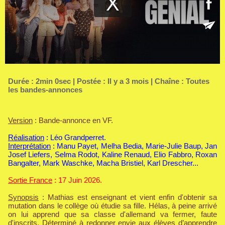
Durée : 2min 0sec | Postée : Il y a 3 mois | Chaîne :
Toutes
les bandes-annonces
Version
: Bande-annonce en VF.
Réalisation
: Léo Grandperret.
Interprétation
: Manu Payet, Melha Bedia, Marie-Julie Baup, Jan
Josef Liefers, Selma Rodot, Kaline Renaud, Elio Fabbro, Roxan
Bangalter, Mark Waschke, Macha Bristiel, Karl Drescher...
Sortie France
: 17 Juin 2026.
Synopsis
: Mathias est enseignant et vient enfin d'obtenir sa
mutation dans le collège où étudie sa fille. Hélas, à peine arrivé
on lui apprend que sa classe d'allemand va fermer, faute
d'inscrits. Déterminé à redonner envie aux élèves d’apprendre