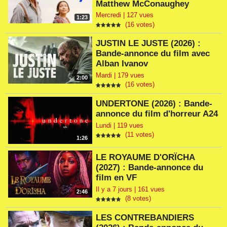
Matthew McConaughey
Mercredi | 127 vues
1:23
(16 votes)
JUSTIN LE JUSTE (2026) :
Bande-annonce du film avec
Alban Ivanov
Mardi | 179 vues
2:00
(16 votes)
UNDERTONE (2026) : Bande-
annonce du film d'horreur A24
Lundi | 119 vues
(11 votes)
1:26
LE ROYAUME D'ORÏCHA
(2027) : Bande-annonce du
film en VF
Il y a 7 jours | 161 vues
2:46
(8 votes)
LES CONTREBANDIERS