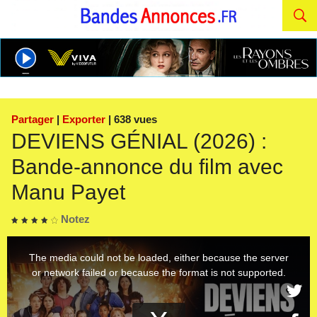
Partager
|
Exporter
| 638 vues
DEVIENS GÉNIAL (2026) :
Bande-annonce du film avec
Manu Payet
Notez