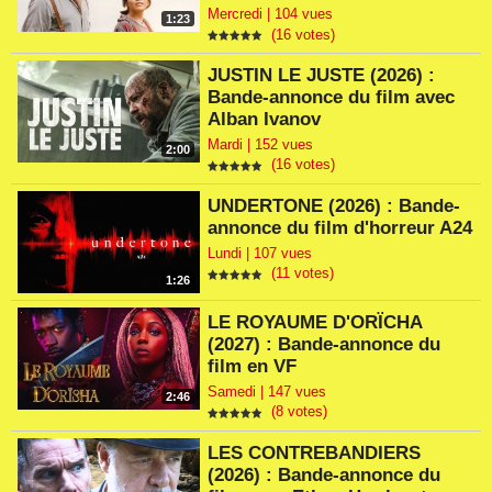
Mercredi | 104 vues
1:23
(16 votes)
JUSTIN LE JUSTE (2026) :
Bande-annonce du film avec
Alban Ivanov
Mardi | 152 vues
2:00
(16 votes)
UNDERTONE (2026) : Bande-
annonce du film d'horreur A24
Lundi | 107 vues
(11 votes)
1:26
LE ROYAUME D'ORÏCHA
(2027) : Bande-annonce du
film en VF
Samedi | 147 vues
2:46
(8 votes)
LES CONTREBANDIERS
(2026) : Bande-annonce du