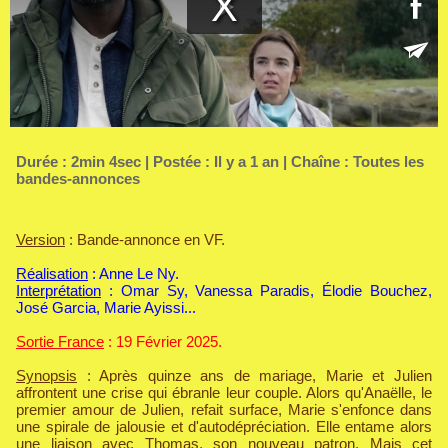
Durée : 2min 4sec | Postée : Il y a 1 an | Chaîne :
Toutes les
bandes-annonces
Version
: Bande-annonce en VF.
Réalisation
: Anne Le Ny.
Interprétation
: Omar Sy, Vanessa Paradis, Élodie Bouchez,
José Garcia, Marie Ayissi...
Sortie France
: 19 Février 2025.
Synopsis
: Après quinze ans de mariage, Marie et Julien
affrontent une crise qui ébranle leur couple. Alors qu'Anaëlle, le
premier amour de Julien, refait surface, Marie s'enfonce dans
une spirale de jalousie et d'autodépréciation. Elle entame alors
une liaison avec Thomas, son nouveau patron. Mais cet