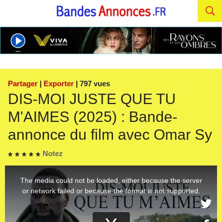
Partager
|
Exporter
| 797 vues
DIS-MOI JUSTE QUE TU
M'AIMES (2025) : Bande-
annonce du film avec Omar Sy
Notez