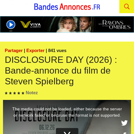
Partager
|
Exporter
| 841 vues
DISCLOSURE DAY (2026) :
Bande-annonce du film de
Steven Spielberg
Notez