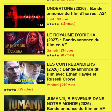
UNDERTONE (2026) : Bande-
annonce du film d'horreur A24
Lundi | 90 vues
(11 votes)
1:26
LE ROYAUME D'ORÏCHA
(2027) : Bande-annonce du
film en VF
Samedi | 134 vues
2:46
(8 votes)
LES CONTREBANDIERS
(2026) : Bande-annonce du
film avec Ethan Hawke et
Russell Crowe
1:42
Vendredi | 210 vues
(15 votes)
JUMANJI, BIENVENUE DANS
NOTRE MONDE (2026) :
Bande-annonce du film en VF