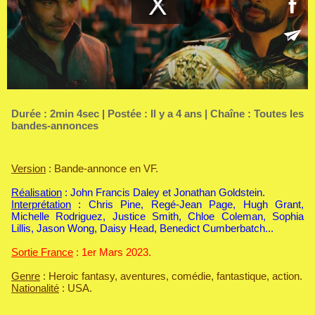
Durée : 2min 4sec | Postée : Il y a 4 ans | Chaîne :
Toutes les
bandes-annonces
Version
: Bande-annonce en VF.
Réalisation
: John Francis Daley et Jonathan Goldstein.
Interprétation
: Chris Pine, Regé-Jean Page, Hugh Grant,
Michelle Rodriguez, Justice Smith, Chloe Coleman, Sophia
Lillis, Jason Wong, Daisy Head, Benedict Cumberbatch...
Sortie France
: 1er Mars 2023.
Genre
: Heroic fantasy, aventures, comédie, fantastique, action.
Nationalité
: USA.