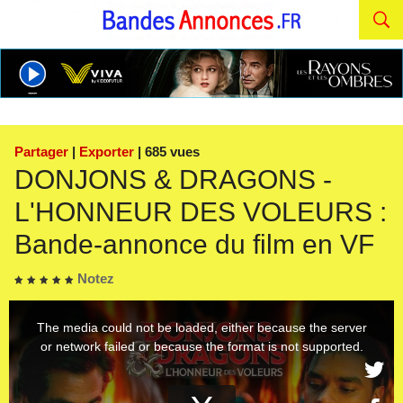
Partager
|
Exporter
| 685 vues
DONJONS & DRAGONS -
L'HONNEUR DES VOLEURS :
Bande-annonce du film en VF
Notez