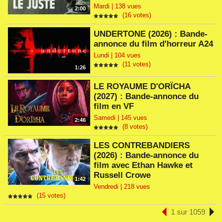
Mardi | 138 vues
2:00
(16 votes)
UNDERTONE (2026) : Bande-
annonce du film d'horreur A24
Lundi | 104 vues
(11 votes)
1:26
LE ROYAUME D'ORÏCHA
(2027) : Bande-annonce du
film en VF
Samedi | 145 vues
2:46
(8 votes)
LES CONTREBANDIERS
(2026) : Bande-annonce du
film avec Ethan Hawke et
Russell Crowe
1:42
Vendredi | 218 vues
(15 votes)
1 sur 1059