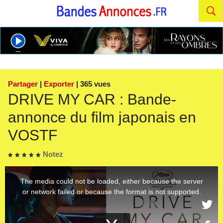
Partager
|
Exporter
| 365 vues
DRIVE MY CAR : Bande-
annonce du film japonais en
VOSTF
Notez