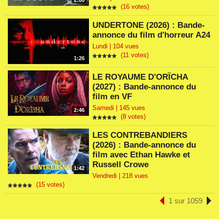
2:00
(16 votes)
UNDERTONE (2026) : Bande-
annonce du film d'horreur A24
Lundi | 104 vues
(11 votes)
1:26
LE ROYAUME D'ORÏCHA
(2027) : Bande-annonce du
film en VF
Samedi | 145 vues
2:46
(8 votes)
LES CONTREBANDIERS
(2026) : Bande-annonce du
film avec Ethan Hawke et
Russell Crowe
1:42
Vendredi | 218 vues
(15 votes)
1 sur 1059