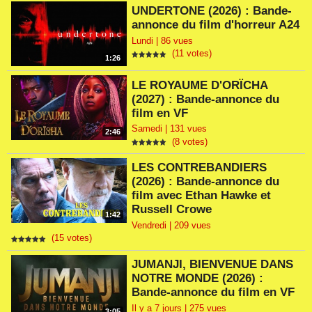
UNDERTONE (2026) : Bande-
annonce du film d'horreur A24
Lundi | 86 vues
(11 votes)
1:26
LE ROYAUME D'ORÏCHA
(2027) : Bande-annonce du
film en VF
Samedi | 131 vues
2:46
(8 votes)
LES CONTREBANDIERS
(2026) : Bande-annonce du
film avec Ethan Hawke et
Russell Crowe
1:42
Vendredi | 209 vues
(15 votes)
JUMANJI, BIENVENUE DANS
NOTRE MONDE (2026) :
Bande-annonce du film en VF
Il y a 7 jours | 275 vues
3:05