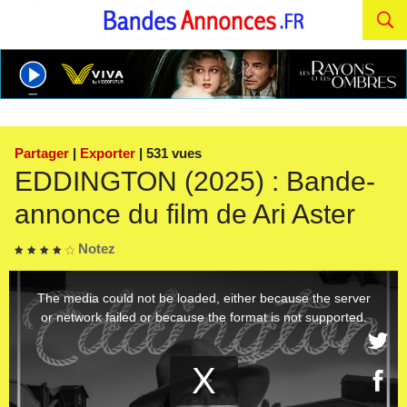
Partager
|
Exporter
| 531 vues
EDDINGTON (2025) : Bande-
annonce du film de Ari Aster
Notez